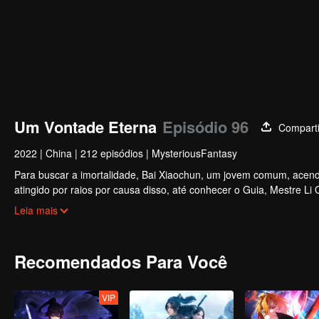
Um Vontade Eterna
Episódio 96
Comparti
2022
|
China
|
212 episódios
|
MysteriousFantasy
Para buscar a imortalidade, Bai Xiaochun, um jovem comum, acende
atingido por raios por causa disso, até conhecer o Guia, Mestre Li
inúmeras tramas divertidas. Venha assistir para encher seu verão d
Leia mais
Recomendados Para Você
VIP