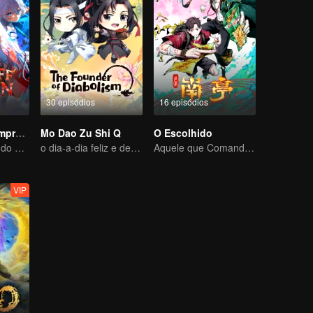
30 episódios
16 episódios
Diabo do Desemprego
Mo Dao Zu Shi Q
O Escolhido
O rei mais feroz do mundo demoníaco
o dia-a-dia feliz e descansado
Aquele que Comanda os Céus — Que Comece a Batalha!
VIP