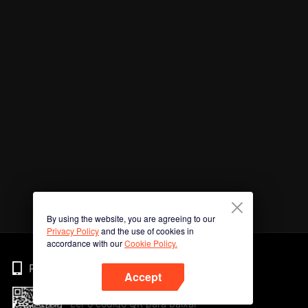
By using the website, you are agreeing to our
Privacy Policy
and the use of cookies in
accordance with our
Cookie Policy.
Phone
Accept
Ler o código QR para baixar