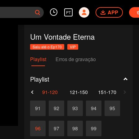
APP
PT
Um Vontade Eterna
Saiu até o Ep170
VIP
Playlist
Erros de gravação
Playlist
61-90
91-120
121-150
151-170
91
92
93
94
95
96
97
98
99