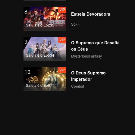
VIP
8
Estrela Devoradora
Sci-Fi
Saiu até o Ep235
VIP
9
O Supremo que Desafia
os Céus
Saiu até o Ep534
MysteriousFantasy
VIP
10
O Deus Supremo
Imperador
Saiu até o Ep611
Combat