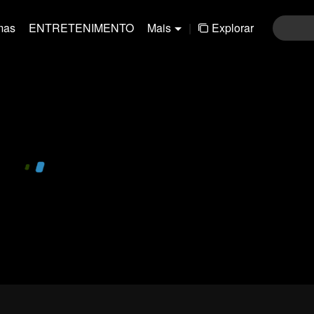
mas
ENTRETENIMENTO
Mais
|
Explorar
01-30
31-60