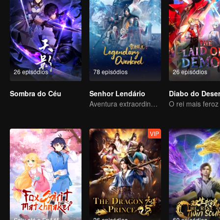
26 episódios
78 episódios
26 episódios
Sombra do Céu
Senhor Lendário
Aventura extraordinária, um adolescente renascido da adversidade
VIP
Saiu até o Ep145
26 episódios
60 episódios