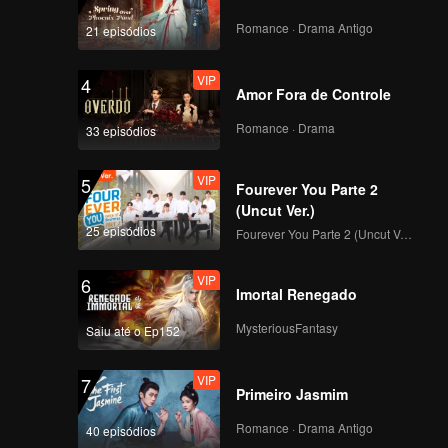
Romance · Drama Antigo
21 episódios
114
115
VIP
4
Amor Fora de Controle
116
117
Romance · Drama
33 episódios
118
119
VIP
5
Fourever You Parte 2
(Uncut Ver.)
120
25 episódios
Fourever You Parte 2 (Uncut Ver.)
VIP
6
Imortal Renegado
MysteriousFantasy
Saiu até o Ep152
VIP
7
Primeiro Jasmim
Romance · Drama Antigo
40 episódios