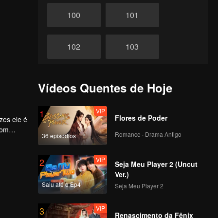
100
101
102
103
104
105
Vídeos Quentes de Hoje
106
107
VIP
1
Flores de Poder
zes ele é
com
Romance · Drama Antigo
36 episódios
108
109
VIP
2
Seja Meu Player 2 (Uncut
110
111
Ver.)
Saiu até o Ep4
Seja Meu Player 2
112
113
VIP
3
Renascimento da Fênix