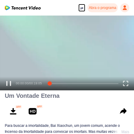
Abra o programa
pt
00:00:00
/
00:19:05
Um Vontade Eterna
Para buscar a imortalidade, Bai Xiaochun, um jovem comum, acende o
Incenso da Imortalidade para convocar os imortais. Mas muitas vezes ele é
Mais