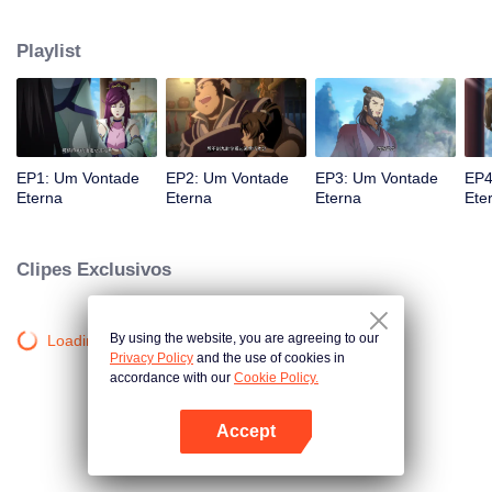
atingido por raios por causa disso, até conhecer o Guia, Mestre Li Qinghou...
Um anime chinês bem feito sobre o cultivo da imortalidade com inúmeras
Playlist
tramas divertidas. Venha assistir para encher seu verão de alegria.
EP1: Um Vontade
EP2: Um Vontade
EP3: Um Vontade
EP4
Eterna
Eterna
Eterna
Ete
Clipes Exclusivos
By using the website, you are agreeing to our
Loading…
Privacy Policy
and the use of cookies in
accordance with our
Cookie Policy.
Accept
Abra o programa