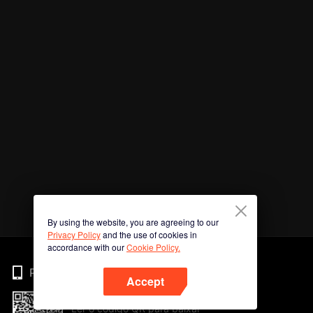
By using the website, you are agreeing to our
Privacy Policy
and the use of cookies in
accordance with our
Cookie Policy.
Phone
Accept
Ler o código QR para baixar