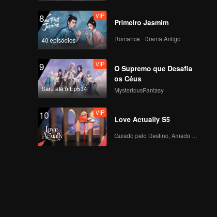
VIP
8
Primeiro Jasmim
Romance · Drama Antigo
40 episódios
VIP
9
O Supremo que Desafia
os Céus
Saiu até o Ep534
MysteriousFantasy
VIP
10
Love Actually S5
Guiado pelo Destino, Amado com o Coração