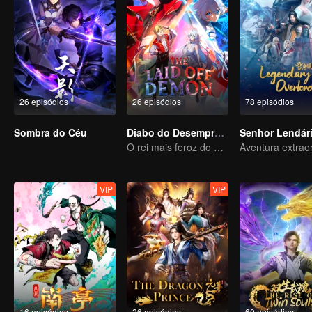
26 episódios
26 episódios
78 episódios
Sombra do Céu
Diabo do Desemprego
Senhor Lendár
O rei mais feroz do mundo demoníaco
VIP
VIP
16 episódios
26 episódios
60 episódios