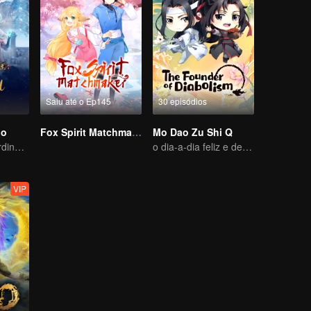
Saiu até o Ep145
30 episódios
io
Fox Spirit Matchmaker
Mo Dao Zu Shi Q
Aventura extraordinária, um adolescente renascido da adversidade
o dia-a-dia feliz e descansado
VIP