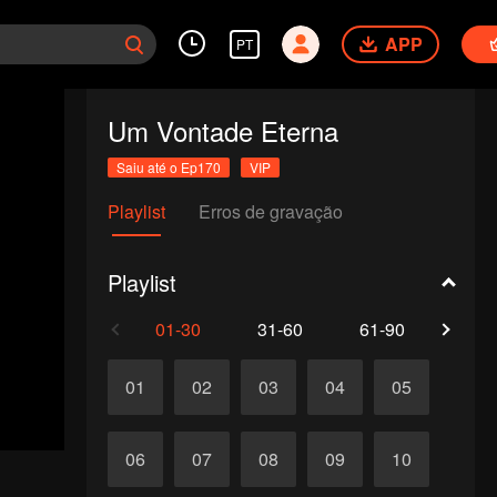
APP
PT
Um Vontade Eterna
Saiu até o Ep170
VIP
Playlist
Erros de gravação
Playlist
01-30
31-60
61-90
91-1
01
02
03
04
05
06
07
08
09
10