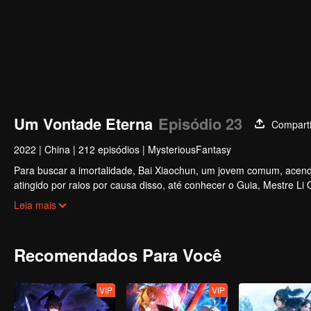
Um Vontade Eterna
Episódio 23
Comparti
2022
|
China
|
212 episódios
|
MysteriousFantasy
Para buscar a imortalidade, Bai Xiaochun, um jovem comum, acende
atingido por raios por causa disso, até conhecer o Guia, Mestre Li
inúmeras tramas divertidas. Venha assistir para encher seu verão d
Leia mais
Recomendados Para Você
VIP
VIP