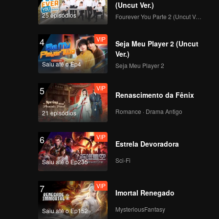
(Uncut Ver.)
25 episódios
Fourever You Parte 2 (Uncut Ver.)
VIP
4
Seja Meu Player 2 (Uncut
Ver.)
Saiu até o Ep4
Seja Meu Player 2
VIP
5
Renascimento da Fênix
Romance · Drama Antigo
21 episódios
VIP
6
Estrela Devoradora
Sci-Fi
Saiu até o Ep235
VIP
7
Imortal Renegado
MysteriousFantasy
Saiu até o Ep152