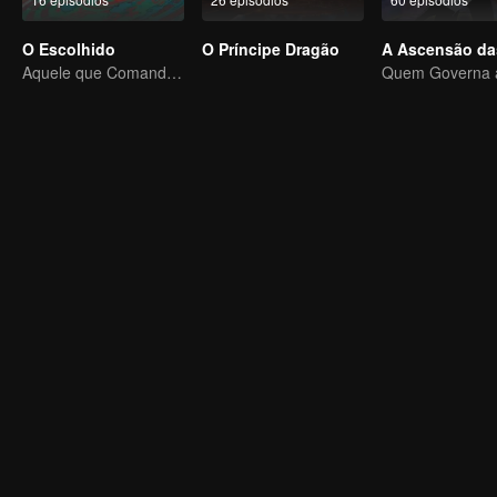
O Escolhido
O Príncipe Dragão
Aquele que Comanda os Céus — Que Comece a Batalha!