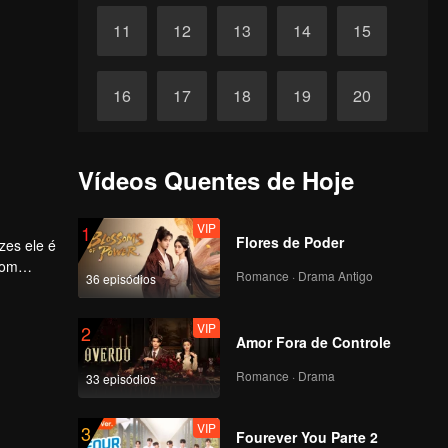
11
12
13
14
15
16
17
18
19
20
21
22
23
24
25
Vídeos Quentes de Hoje
26
27
28
29
30
VIP
1
Flores de Poder
zes ele é
com
Romance · Drama Antigo
36 episódios
VIP
2
Amor Fora de Controle
Romance · Drama
33 episódios
VIP
3
Fourever You Parte 2