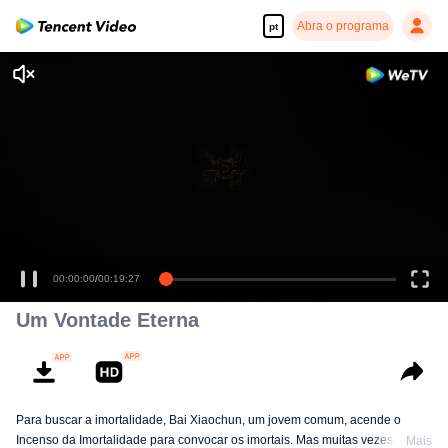
Abra o programa
pt
Desfrute de séries em alta definição e com reprodução suave
00:00:00
/
00:19:27
Um Vontade Eterna
Para buscar a imortalidade, Bai Xiaochun, um jovem comum, acende o
Incenso da Imortalidade para convocar os imortais. Mas muitas vezes ele é
Mais