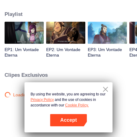
atingido por raios por causa disso, até conhecer o Guia, Mestre Li Qinghou...
Um anime chinês bem feito sobre o cultivo da imortalidade com inúmeras
Playlist
tramas divertidas. Venha assistir para encher seu verão de alegria.
EP1: Um Vontade
EP2: Um Vontade
EP3: Um Vontade
EP4
Eterna
Eterna
Eterna
Ete
Clipes Exclusivos
By using the website, you are agreeing to our
Loading…
Privacy Policy
and the use of cookies in
accordance with our
Cookie Policy.
Accept
Abra o programa