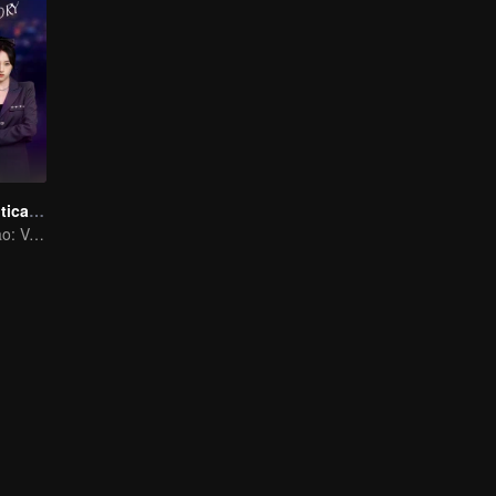
História Romântica de Yan Zhi
"Sinal do Coração: Versão Mini"