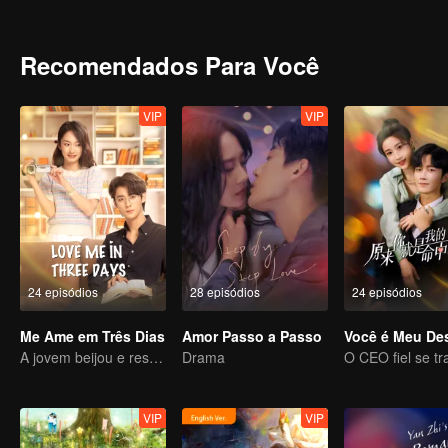
enfrentou seus erros com coragem. No final das contas, ela encon
Recomendados Para Você
VIP
VIP
24 episódios
28 episódios
24 episódios
Me Ame em Três Dias
Amor Passo a Passo
Você é Meu De
A jovem beijou e resgatou o CEO em constante mudança
Drama
VIP
VIP