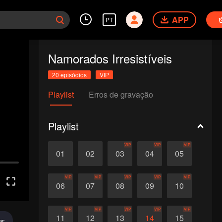
APP
PT
Namorados Irresistíveis
20 episódios
VIP
Playlist
Erros de gravação
Playlist
VIP
VIP
VIP
01
02
03
04
05
VIP
VIP
VIP
VIP
VIP
06
07
08
09
10
VIP
VIP
VIP
VIP
VIP
11
12
13
14
15