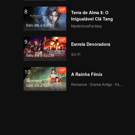
VIP
8
Terra de Alma Ⅱ: O
Inigualável Clã Tang
Saiu até o Ep165
MysteriousFantasy
VIP
9
Estrela Devoradora
Sci-Fi
Saiu até o Ep235
VIP
10
A Rainha Fênix
Romance · Drama Antigo · Fantasia
Saiu até o Ep10