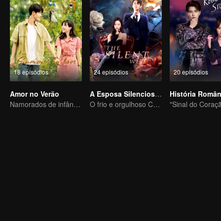
18 episódios
24 episódios
20 episódios
Amor no Verão
A Esposa Silenciosa (ENGLISH VER.)
Namorados de infância resgatando seu relacionamento
O frio e orgulhoso CEO persegue sua doce esposa muda