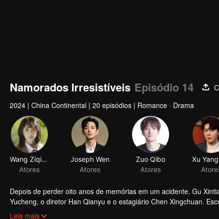
Namorados Irresistíveis
Episódio 14
C
2024
|
China Continental
|
20 episódios
|
Romance · Drama
Depois de perder oito anos de memórias em um acidente, Gu Xin
Yucheng, o diretor Han Qianyu e o estagiário Chen Xingchuan. Es
esforçou para recuperar suas memórias perdidas. Em meio às prova
Leia mais