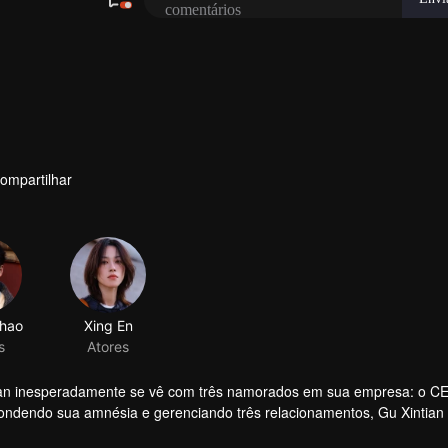
ompartilhar
tian inesperadamente se vê com três namorados em sua empresa: o C
condendo sua amnésia e gerenciando três relacionamentos, Gu Xintian
ções do amor e da carreira, ela descobriu o verdadeiro significado d