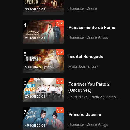
Romance · Drama
33 episódios
VIP
4
Renascimento da Fênix
Romance · Drama Antigo
21 episódios
VIP
5
Imortal Renegado
MysteriousFantasy
Saiu até o Ep152
VIP
6
Fourever You Parte 2
(Uncut Ver.)
25 episódios
Fourever You Parte 2 (Uncut Ver.)
VIP
7
Primeiro Jasmim
Romance · Drama Antigo
40 episódios