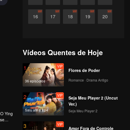
VIP
VIP
VIP
VIP
VIP
16
17
18
19
20
Vídeos Quentes de Hoje
VIP
1
Flores de Poder
Romance · Drama Antigo
36 episódios
VIP
2
Seja Meu Player 2 (Uncut
Ver.)
Saiu até o Ep4
Seja Meu Player 2
EO Ying
 se
VIP
3
o amor,
Amor Fora de Controle