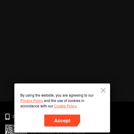
By using the website, you are agreeing to our
Privacy Policy
and the use of cookies in
accordance with our
Cookie Policy.
Phone
Accept
Ler o código QR para baixar