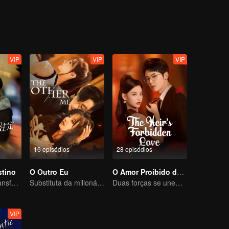
trou amor e crescimento emocional.
VIP
VIP
VIP
16 episódios
28 episódios
stino
O Outro Eu
O Amor Proibido do Herdeiro
O CEO fiel se transforma em um guerreiro do amor puro
Substituta da milionária enredou na crise da elite
Duas forças se unem, assumindo o poder
VIP