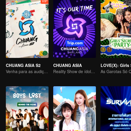
VIP
CHUANG ASIA S2
CHUANG ASIA
Venha para as audições asiáticas e escolha seu ídolo
Reality Show de ídolos de grupos femininos