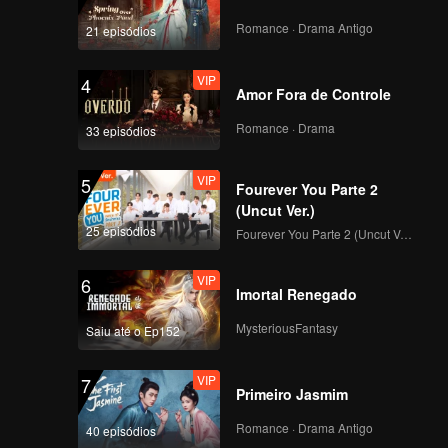
Still Monster(Moving
Ver.)
Romance · Drama Antigo
21 episódios
VIP
4
Amor Fora de Controle
VIP
Under The Moon
Road(Moving Ver.)
Romance · Drama
33 episódios
VIP
5
Fourever You Parte 2
VIP
Super(Moving Ver.)
(Uncut Ver.)
25 episódios
Fourever You Parte 2 (Uncut Ver.)
VIP
6
Imortal Renegado
VIP
True Love(Moving
Ver.)
MysteriousFantasy
Saiu até o Ep152
VIP
7
Primeiro Jasmim
VIP
Firework(Moving Ver.)
Romance · Drama Antigo
40 episódios