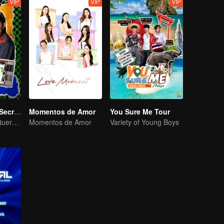
VIP
VIP
VIP
LOVE(X): Girls Secret Party
Momentos de Amor
You Sure Me Tour
As Garotas Só Querem Se Divertir
Momentos de Amor
Variety of Young Boys