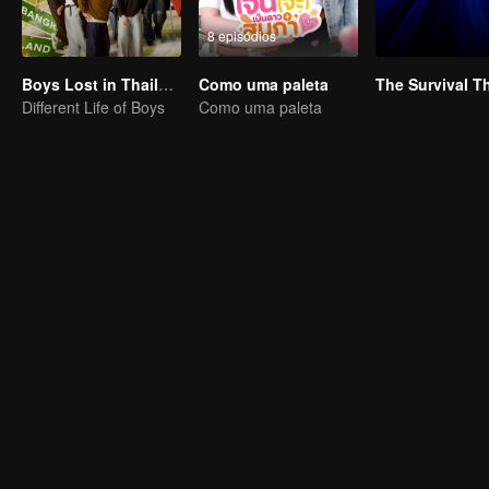
8 episódios
Boys Lost in Thailand·Behind the Scene
Como uma paleta
Different Life of Boys
Como uma paleta