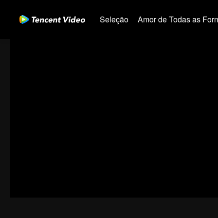
Seleção
Amor de Todas as For
00:00:00
/
00:00:00
Código de erro: 70013083