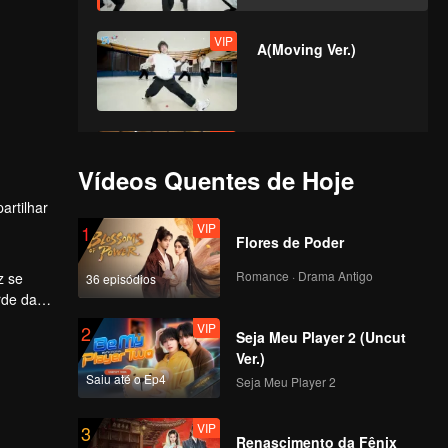
VIP
A(Moving Ver.)
VIP
Bad News(Moving
Ver.)
Vídeos Quentes de Hoje
artilhar
VIP
1
Flores de Poder
VIP
Hard To Say(Moving
Ver.)
Romance · Drama Antigo
z se
36 episódios
rde da
VIP
2
Seja Meu Player 2 (Uncut
VIP
Attention(Moving
Ver.)
Ver.)
Saiu até o Ep4
Seja Meu Player 2
VIP
3
Renascimento da Fênix
VIP