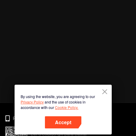
By using the website, you are agreeing to our
Privacy Policy
and the use of cookies in
accordance with our
Cookie Policy.
Phone
Accept
Ler o código QR para baixar