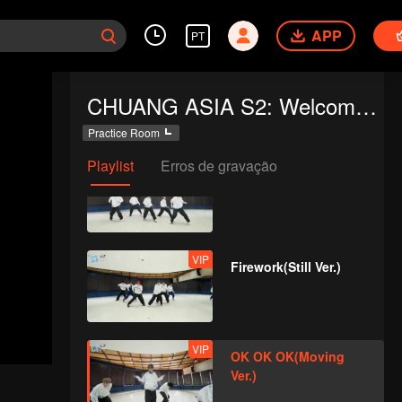
Road(Still Ver.)
APP
PT
VIP
Super(Still Ver.)
CHUANG ASIA S2: Welcome to Practice Room
Practice Room
Playlist
Erros de gravação
VIP
True Love(Still Ver.)
VIP
Firework(Still Ver.)
VIP
OK OK OK(Moving
Ver.)
ar