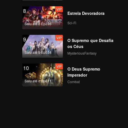
VIP
8
Estrela Devoradora
VIP
Mic Drop(Still Ver.)
Sci-Fi
Saiu até o Ep235
VIP
9
O Supremo que Desafia
VIP
Crush(Still Ver.)
os Céus
Saiu até o Ep534
MysteriousFantasy
VIP
10
O Deus Supremo
VIP
Last Fireworks of the
Imperador
Summer Night(Still
Saiu até o Ep611
Combat
Ver.)
VIP
When We Disco(Still
Ver.)
VIP