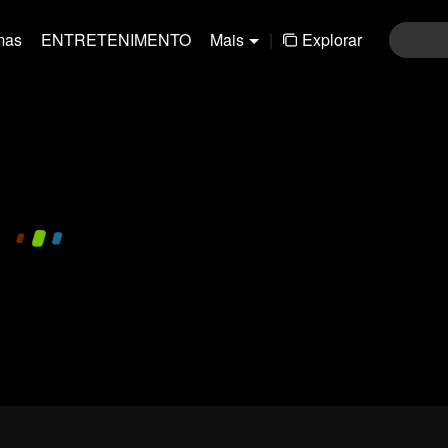
mas
ENTRETENIMENTO
Mais
|
Explorar
pay limit
720P
1.0x
CC
.-1-82668c1cf80feddf84ba45a8e1624c40
Fazer login
Participar em
Envi