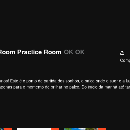
comentários
Room Practice Room
OK OK
Comp
nos! Este é o ponto de partida dos sonhos, o palco onde o suor e a lu
apenas para o momento de brilhar no palco. Do início da manhã até ta
ormação. Quer conhecer suas histórias de sala de prática?