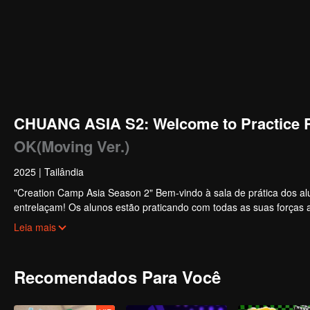
CHUANG ASIA S2: Welcome to Practice 
OK(Moving Ver.)
2025
|
Tailândia
"Creation Camp Asia Season 2" Bem-vindo à sala de prática dos alu
entrelaçam! Os alunos estão praticando com todas as suas forças 
noite, do desconhecimento à proficiência, cada passo é uma transf
Leia mais
Recomendados Para Você