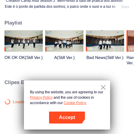
"Creation Camp Asia Season 2" Bem-vindo à sala de prática dos alunos!
Este é o ponto de partida dos sonhos, o palco onde o suor e a luz se
Mais
entrelaçam! Os alunos estão praticando com todas as suas forças apenas
para o momento de brilhar no palco. Do início da manhã até tarde da noite,
Playlist
do desconhecimento à proficiência, cada passo é uma transformação. Quer
conhecer suas histórias de sala de prática?
VIP
VIP
VIP
VIP
OK OK OK(Still Ver.)
A(Still Ver.)
Bad News(Still Ver.)
Hard
Ver.
Clipes Exclusivos
By using the website, you are agreeing to our
Privacy Policy
and the use of cookies in
Loading…
accordance with our
Cookie Policy.
Accept
Abra o programa