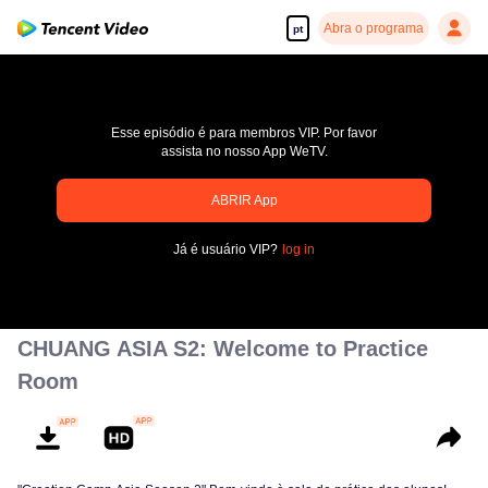
Abra o programa
pt
Esse episódio é para membros VIP. Por favor
assista no nosso App WeTV.
pay limit
ABRIR App
Código de erro: 70013083.-1-2bb906af67a2b8c9b6f425ff451c2d9f
Já é usuário VIP?
log in
00:00:00
/
00:00:00
CHUANG ASIA S2: Welcome to Practice
Room