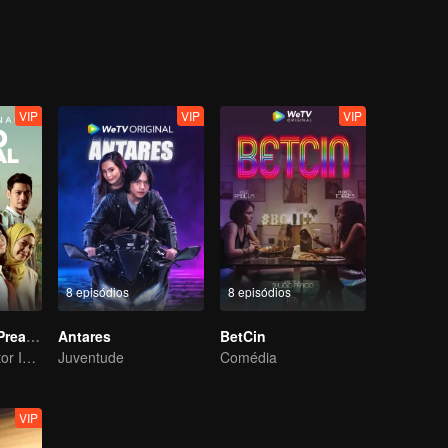
y change its course or will love be locked down in that single moment in
VIP
VIP
VIP
8 episódios
8 episódios
The Millennial Preacher
Antares
BetCin
O Amor do Mentor Islâmico da Geração Milenar
Juventude
Comédia
VIP