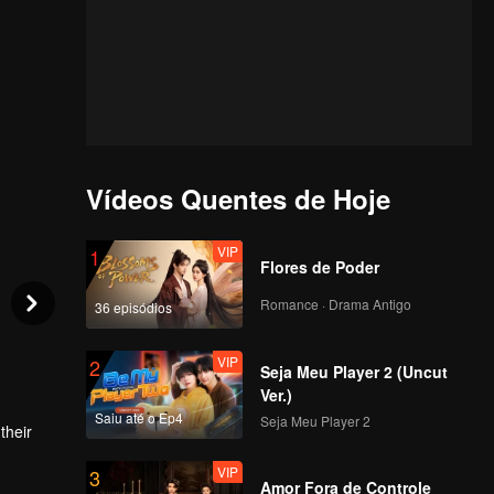
Vídeos Quentes de Hoje
VIP
1
Flores de Poder
Romance · Drama Antigo
36 episódios
VIP
2
Seja Meu Player 2 (Uncut
Ver.)
Saiu até o Ep4
Seja Meu Player 2
their
VIP
3
wly
Amor Fora de Controle