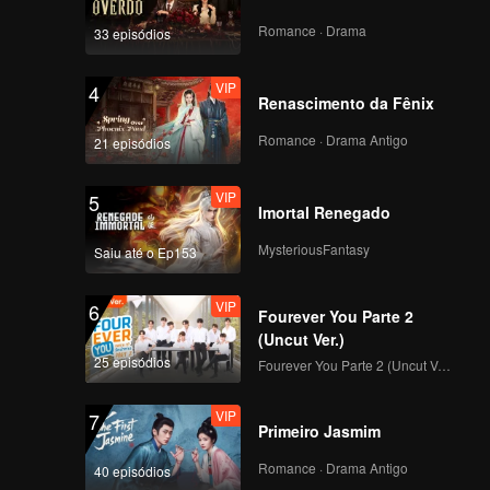
 time?
Romance · Drama
33 episódios
VIP
4
Renascimento da Fênix
Romance · Drama Antigo
21 episódios
VIP
5
Imortal Renegado
MysteriousFantasy
Saiu até o Ep153
VIP
6
Fourever You Parte 2
(Uncut Ver.)
25 episódios
Fourever You Parte 2 (Uncut Ver.)
VIP
7
Primeiro Jasmim
Romance · Drama Antigo
40 episódios