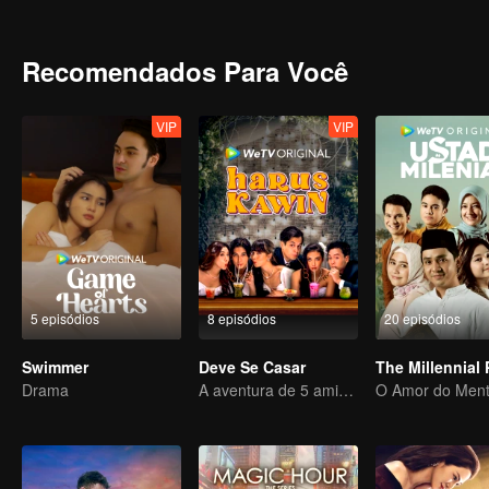
blooms into something neither of them quite understand, will destin
Recomendados Para Você
VIP
VIP
5 episódios
8 episódios
20 episódios
Swimmer
Deve Se Casar
Drama
A aventura de 5 amigos em busca de uma alma gêmea!