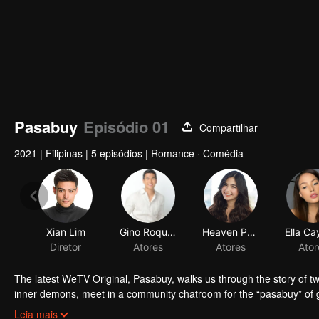
Pasabuy
Episódio 01
Compartilhar
2021
|
Filipinas
|
5 episódios
|
Romance · Comédia
Xian Lim
Gino Roque IV
Heaven Peralejo
Diretor
Atores
Atores
Ator
The latest WeTV Original, Pasabuy, walks us through the story of tw
inner demons, meet in a community chatroom for the “pasabuy” of goo
themselves drawn to each other, finding comfort and companionship 
Leia mais