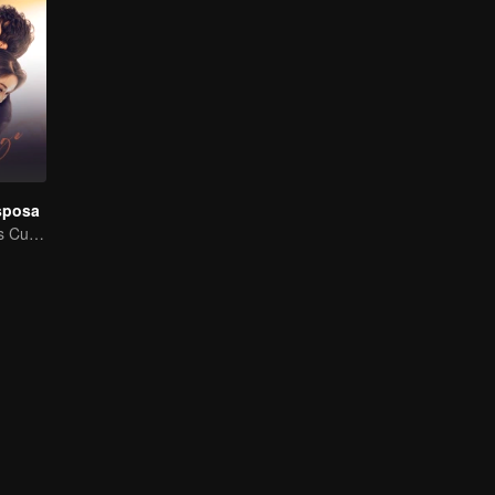
sposa
Versão de Séries Curtas “A Tentação de voltar para casa”