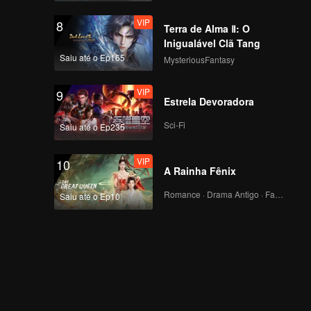
VIP
8
Terra de Alma Ⅱ: O
Inigualável Clã Tang
Saiu até o Ep165
MysteriousFantasy
VIP
9
Estrela Devoradora
Sci-Fi
Saiu até o Ep235
VIP
10
A Rainha Fênix
Romance · Drama Antigo · Fantasia
Saiu até o Ep10