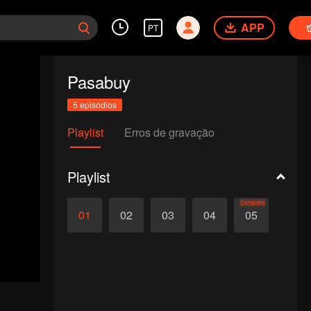
APP
PT
Pasabuy
5 episódios
Playlist
Erros de gravação
Playlist
Completo
01
02
03
04
05