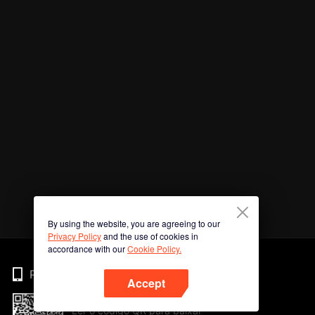
By using the website, you are agreeing to our
Privacy Policy
and the use of cookies in
accordance with our
Cookie Policy.
Phone
Accept
Ler o código QR para baixar