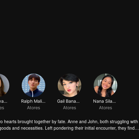
Ella Cayabyab
Ralph Malibunas
es
Atores
o hearts brought together by fate. Anne and John, both struggling with 
ds and necessities. Left pondering their initial encounter, they find
in what could be the most unromantic of beginnings. As friendship slo