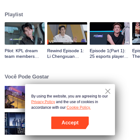
juntarão a cinco clubes profissionais de e-sports, participando de
treinamentos, competições e atividades diárias do clube. Sob a orientação
Playlist
dos melhores jogadores, um grupo de celebridades vencerá o campeonato
no primeiro torneio All-Star Star.
VIP
Pilot: KPL dream
Rewind Episode 1:
Episode 1(Part 1):
Epi
team members
Li Chengxuan
25 esports players
The 
unite. 25 new
reveals he was
start the re-
tea
esports players face
diagnosed with
evaluation test.
Tee
their first test!
depression after
Who will top the red
join
Você Pode Gostar
being a "full-Time
and black lists?
dad"
By using the website, you are agreeing to our
Love actually S4
Privacy Policy
and the use of cookies in
accordance with our
Cookie Policy.
Accept
Exciting Offer S6
Abra o programa