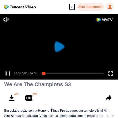
Abra o programa
pt
00:00:00
/
01:30:04
We Are The Champions S3
Em colaboração com a Honor of Kings Pro League, um torneio oficial All-
Star Star será realizado. Vinte e cinco celebridades amantes de e-sports se
Mais