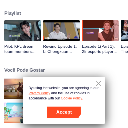
juntarão a cinco clubes profissionais de e-sports, participando de
treinamentos, competições e atividades diárias do clube. Sob a orientação
Playlist
dos melhores jogadores, um grupo de celebridades vencerá o campeonato
no primeiro torneio All-Star Star.
VIP
Pilot: KPL dream
Rewind Episode 1:
Episode 1(Part 1):
Epi
team members
Li Chengxuan
25 esports players
The 
unite. 25 new
reveals he was
start the re-
tea
esports players face
diagnosed with
evaluation test.
Tee
their first test!
depression after
Who will top the red
join
Você Pode Gostar
being a "full-Time
and black lists?
dad"
By using the website, you are agreeing to our
Ao Seu Lado Eternalmente
Privacy Policy
and the use of cookies in
accordance with our
Cookie Policy.
Accept
As estrelas brilhantes
Abra o programa