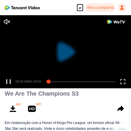
Abra o programa
pt
Desfrute de séries em alta definição e com reprodução suave
00:00:00
/
01:18:53
We Are The Champions S3
Em colaboração com a Honor of Kings Pro League, um torneio oficial All-
Star Star será realizado. Vinte e cinco celebridades amantes de e-sports se
Mais