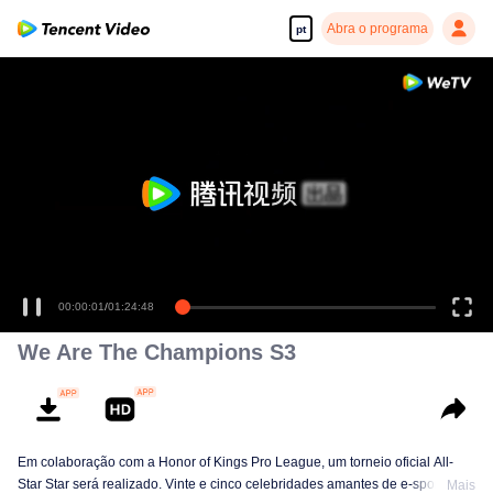
Abra o programa
pt
00:00:01
/
01:24:48
We Are The Champions S3
Em colaboração com a Honor of Kings Pro League, um torneio oficial All-
Star Star será realizado. Vinte e cinco celebridades amantes de e-sports se
Mais