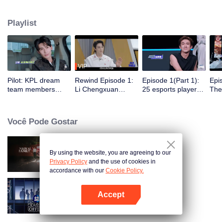
juntarão a cinco clubes profissionais de e-sports, participando de
treinamentos, competições e atividades diárias do clube. Sob a orientação
Playlist
dos melhores jogadores, um grupo de celebridades vencerá o campeonato
no primeiro torneio All-Star Star.
VIP
Pilot: KPL dream
Rewind Episode 1:
Episode 1(Part 1):
Epi
team members
Li Chengxuan
25 esports players
The 
unite. 25 new
reveals he was
start the re-
tea
esports players face
diagnosed with
evaluation test.
Tee
their first test!
depression after
Who will top the red
join
Você Pode Gostar
being a "full-Time
and black lists?
dad"
By using the website, you are agreeing to our
Viajar com a Família Real
Privacy Policy
and the use of cookies in
accordance with our
Cookie Policy.
Accept
Exciting Offer S6
Abra o programa