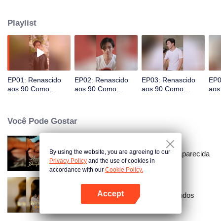
de sua era.
Playlist
EP01: Renascido
EP02: Renascido
EP03: Renascido
EP0
aos 90 Como
aos 90 Como
aos 90 Como
aos
Pessoa Rica
Pessoa Rica
Pessoa Rica
Pes
Você Pode Gostar
By using the website, you are agreeing to our
Amarrado à Minha Esposa Desaparecida
Privacy Policy
and the use of cookies in
accordance with our
Cookie Policy.
Accept
Ressentimento Através dos Mundos
Abra o programa