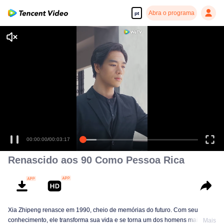
Abra o programa
pt
00:00:00
/
00:03:17
Renascido aos 90 Como Pessoa Rica
Xia Zhipeng renasce em 1990, cheio de memórias do futuro. Com seu
conhecimento, ele transforma sua vida e se torna um dos homens mais ricos
Mais