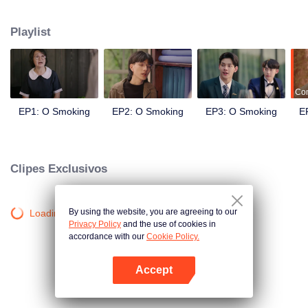
conhecer o cavalheiro designer Aioun. À medida que os dois se conhecem,
sua atração mútua se torna inegável. Assim começa um romance feito sob
Playlist
medida para toda a vida.
Co
EP1: O Smoking
EP2: O Smoking
EP3: O Smoking
E
Clipes Exclusivos
By using the website, you are agreeing to our
Loading…
Privacy Policy
and the use of cookies in
accordance with our
Cookie Policy.
Accept
Abra o programa