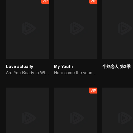
VIP
VIP
Love actually
My Youth
半熟恋人 第2季
Are You Ready to Witness the Love that Is Yet to Bloom?
Here come the young traditional culture fans!
VIP