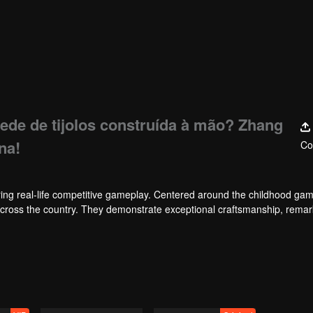
rede de tijolos construída à mão? Zhang
na!
Co
ng real-life competitive gameplay. Centered around the childhood gam
 across the country. They demonstrate exceptional craftsmanship, rema
 of ingenious tactics to evade blanket searches by various hunter squads.