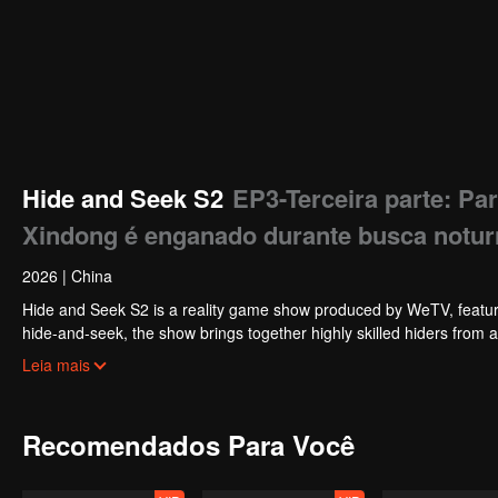
Hide and Seek S2
EP3-Terceira parte: Pa
Xindong é enganado durante busca notur
2026
|
China
Hide and Seek S2 is a reality game show produced by WeTV, featuri
hide-and-seek, the show brings together highly skilled hiders from
physical abilities, and extraordinary mental agility, using all kinds
Leia mais
Recomendados Para Você