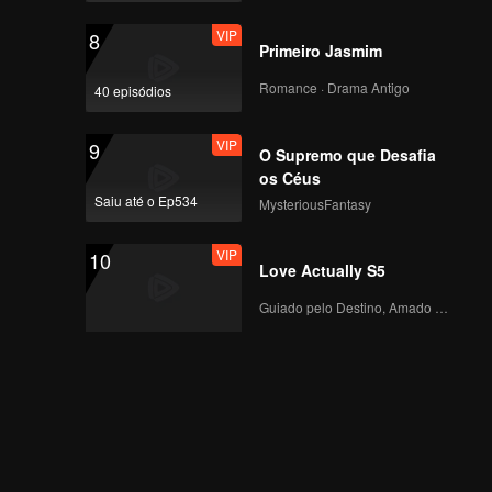
Nasce! Zhang
VIP
8
Xindong Desmorona
Primeiro Jasmim
no Último Segundo
VIP
Extra: Jogadores
Romance · Drama Antigo
40 episódios
"hardcore" entram em
confronto! Mestre do
VIP
9
parkour tem colapso
O Supremo que Desafia
na hora
os Céus
Saiu até o Ep534
MysteriousFantasy
VIP
10
Love Actually S5
Guiado pelo Destino, Amado com o Coração