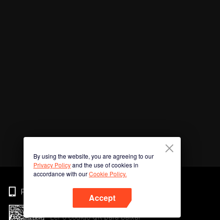
By using the website, you are agreeing to our
Privacy Policy
and the use of cookies in
accordance with our
Cookie Policy.
Phone
Accept
Ler o código QR para baixar