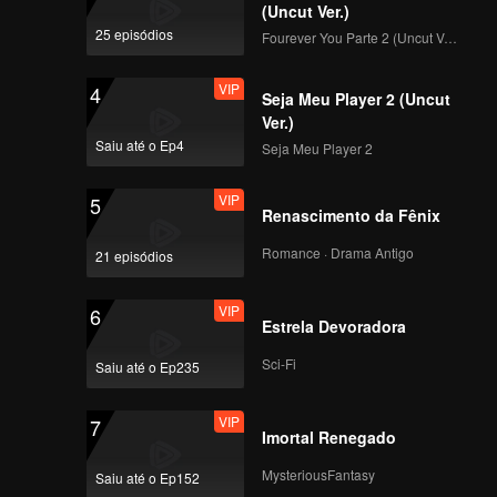
como seguranças
(Uncut Ver.)
VIP
EP6-Parte Final: Crise
25 episódios
Fourever You Parte 2 (Uncut Ver.)
de aniquilação em
grupo? 50 caçadores
VIP
4
de "Pílula
Seja Meu Player 2 (Uncut
Demoníaca"
Ver.)
VIP
EP7-Parte Inicial:
revolvendo o campo
Saiu até o Ep4
Seja Meu Player 2
Batalha de Revanche!
todo
Garotas Fofas
VIP
5
Soldando e Criando
Renascimento da Fênix
Trajes Espaciais à
VIP
EP7-Parte Final:
Mão
Romance · Drama Antigo
21 episódios
Zhang Xindong
surpreende a todos
VIP
6
ao levantar uma placa
Estrela Devoradora
de ferro com uma só
VIP
EP8-Parte Inicial:
mão e capturar o
Sci-Fi
Saiu até o Ep235
Final do Jogo das
jogador
Escondidas, Todos
VIP
7
se "Enterram" Vivos
Imortal Renegado
VIP
EP8-Parte Final: O Rei
MysteriousFantasy
Saiu até o Ep152
das Escondidas