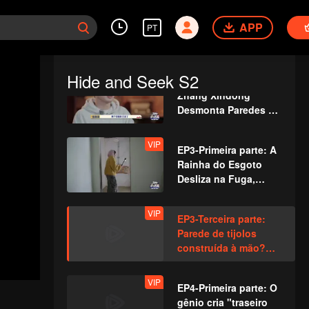
magistralmente,
VIP
EP2-Primeira parte:
Zhang Xindong perde
Que esforço incrível!
APP
PT
o controle.
Jogadores se
escondem cavando
latrinas com as
Hide and Seek S2
VIP
EP2-Terceira parte:
próprias mãos?
Zhang Xindong
Desmonta Paredes de
Forma Implacável
para Capturar
VIP
EP3-Primeira parte: A
Jogadores
Rainha do Esgoto
Desliza na Fuga,
Deixando Todos
Boquiabertos
VIP
EP3-Terceira parte:
Parede de tijolos
construída à mão?
Zhang Xindong é
enganado durante
VIP
EP4-Primeira parte: O
busca noturna!
gênio cria "traseiro