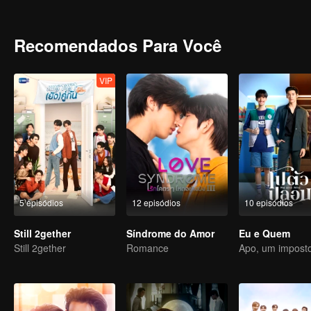
Recomendados Para Você
VIP
5 episódios
12 episódios
10 episódios
Still 2gether
Síndrome do Amor
Eu e Quem
Still 2gether
Romance