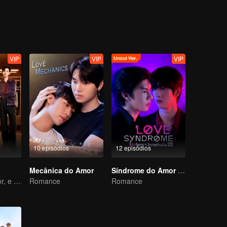
VIP
VIP
VIP
10 episódios
12 episódios
Mecânica do Amor
Síndrome do Amor (não-editada)
Apo, um impostor, e sua noiva têm a habilidade de ler mentes.
Romance
Romance