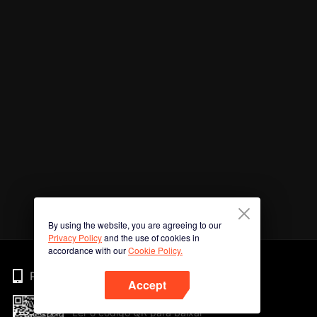
By using the website, you are agreeing to our
Privacy Policy
and the use of cookies in
accordance with our
Cookie Policy.
Phone
Accept
Ler o código QR para baixar