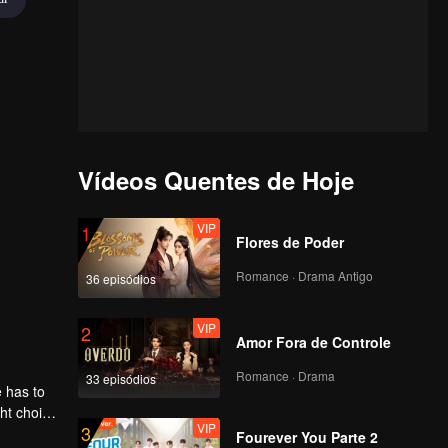
Vídeos Quentes de Hoje
VIP
1
Flores de Poder
Romance · Drama Antigo
36 episódios
VIP
2
Amor Fora de Controle
Romance · Drama
33 episódios
 has to
ght choice
VIP
3
Fourever You Parte 2