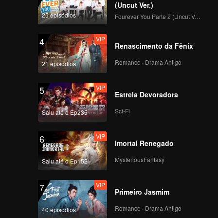
(Uncut Ver.)
25 episódios
Fourever You Parte 2 (Uncut Ver.)
VIP
4
Renascimento da Fênix
Romance · Drama Antigo
21 episódios
VIP
5
Estrela Devoradora
Sci-Fi
Saiu até o Ep235
VIP
6
Imortal Renegado
MysteriousFantasy
Saiu até o Ep152
VIP
7
Primeiro Jasmim
Romance · Drama Antigo
40 episódios