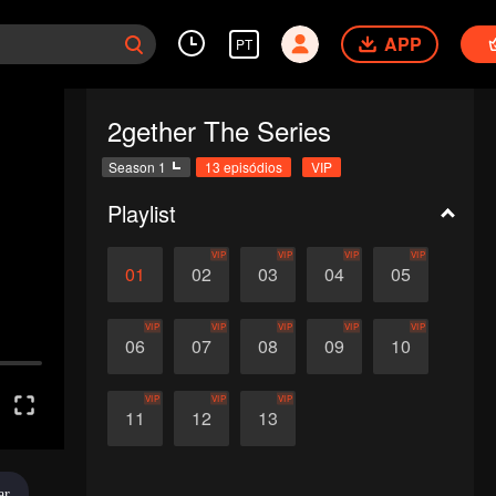
APP
PT
2gether The Series
Season 1
13 episódios
VIP
Playlist
VIP
VIP
VIP
VIP
01
02
03
04
05
VIP
VIP
VIP
VIP
VIP
06
07
08
09
10
VIP
VIP
VIP
11
12
13