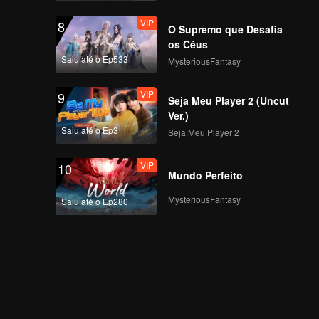
VIP
8
O Supremo que Desafia
os Céus
Saiu até o Ep533
MysteriousFantasy
VIP
9
Seja Meu Player 2 (Uncut
Ver.)
Saiu até o Ep3
Seja Meu Player 2
VIP
10
Mundo Perfeito
MysteriousFantasy
Saiu até o Ep280