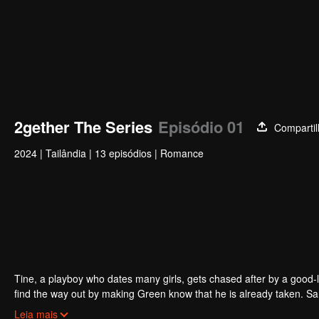
2gether The Series
Episódio 01
Compartil
2024
|
Tailândia
|
13 episódios
|
Romance
Tine, a playboy who dates many girls, gets chased after by a good-
find the way out by making Green know that he is already taken. Sara
to be Tine’s fake boyfriend. That is the beginning of his plan to do
Leia mais