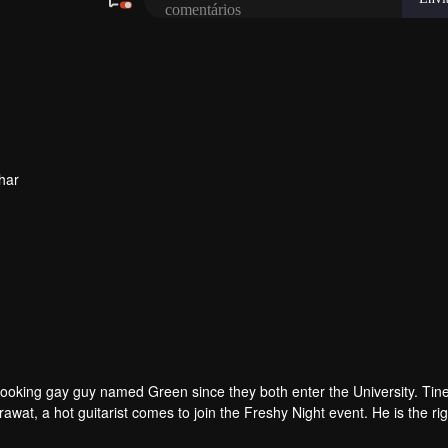
har
looking gay guy named Green since they both enter the University. Tine
wat, a hot guitarist comes to join the Freshy Night event. He is the ri
 whatever he can to make Tine his.