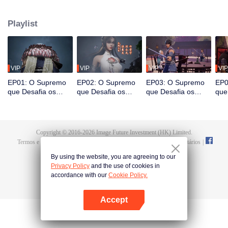
em sua última vida, que seria estimulado pela vida e pela morte para
despertar. Durante o casamento, Tan Yun flagrou sua noiva traindo e foi
Playlist
espancado, despertando a memória do Hongmeng. Então, Tan Yun adquiriu
um talento de nível divino para aumentar sua cultivação. Tan Yun vingou a
morte de sua família e unificou todo o continente.
VIP
VIP
VIP
VIP
EP01: O Supremo
EP02: O Supremo
EP03: O Supremo
EP0
que Desafia os
que Desafia os
que Desafia os
que
Céus
Céus
Céus
Céu
Copyright © 2016-
2026
Image Future Investment (HK) Limited.
Termos e Condições
|
Política da Privacidade
|
Cookie Policy
|
Comentários
|
@
TencentVideo
By using the website, you are agreeing to our
Privacy Policy
and the use of cookies in
accordance with our
Cookie Policy.
Accept
Abra o programa