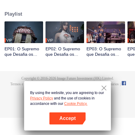
em sua última vida, que seria estimulado pela vida e pela morte para
despertar. Durante o casamento, Tan Yun flagrou sua noiva traindo e foi
Playlist
espancado, despertando a memória do Hongmeng. Então, Tan Yun adquiriu
um talento de nível divino para aumentar sua cultivação. Tan Yun vingou a
morte de sua família e unificou todo o continente.
VIP
VIP
VIP
VIP
EP01: O Supremo
EP02: O Supremo
EP03: O Supremo
EP0
que Desafia os
que Desafia os
que Desafia os
que
Céus
Céus
Céus
Céu
Copyright © 2016-
2026
Image Future Investment (HK) Limited.
Termos e Condições
|
Política da Privacidade
|
Cookie Policy
|
Comentários
|
@
TencentVideo
By using the website, you are agreeing to our
Privacy Policy
and the use of cookies in
accordance with our
Cookie Policy.
Accept
Abra o programa