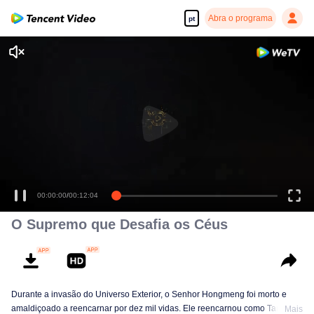
Abra o programa
pt
00:00:00
/
00:12:04
O Supremo que Desafia os Céus
Durante a invasão do Universo Exterior, o Senhor Hongmeng foi morto e
amaldiçoado a reencarnar por dez mil vidas. Ele reencarnou como Tan Yun
Mais