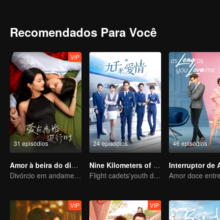
para que as irmãs mais novas constituíssem uma família e inicias
também passaram pelos altos e baixos do casamento, do trabalho e 
juntas. as irmãs finalmente entendem o que seu pai enfatizou repet
Recomendados Para Você
VIP
31 episódios
24 episódios
46 episódios
Amor à beira do divórcio
Nine Kilometers of Love
Interruptor de
Divórcio em andamento, paixão no momento certo
Flight cadets'youth dream-driven journey
VIP
VIP