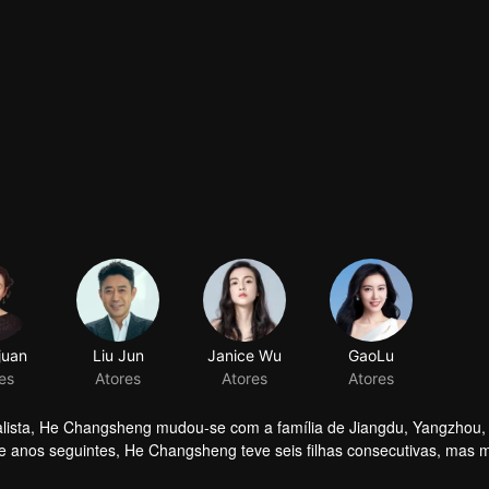
juan
Liu Jun
Janice Wu
GaoLu
es
Atores
Atores
Atores
ialista, He Changsheng mudou-se com a família de Jiangdu, Yangzhou,
te anos seguintes, He Changsheng teve seis filhas consecutivas, mas 
 Wenshi, e sua mãe, Liu Meixin, assumiram o fardo da família e provid