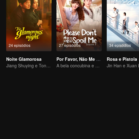
24 episódios
27 episódios
34 episódios
Noite Glamorosa
Por Favor, Não Me Estrague 5
Rosa e Pistola
Jiang Shuying e Tong Dawei em um duelo de estratégias
A bela concubina e o imperador estão finalmente juntos nos tempos modernos