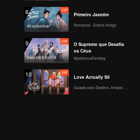
VIP
8
Primeiro Jasmim
Romance · Drama Antigo
40 episódios
VIP
9
O Supremo que Desafia
os Céus
Saiu até o Ep534
MysteriousFantasy
VIP
10
Love Actually S5
Guiado pelo Destino, Amado com o Coração