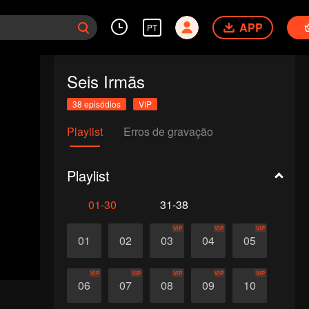
APP
PT
Seis Irmãs
38 episódios
VIP
Playlist
Erros de gravação
Playlist
01-30
31-38
VIP
VIP
VIP
01
02
03
04
05
VIP
VIP
VIP
VIP
VIP
06
07
08
09
10