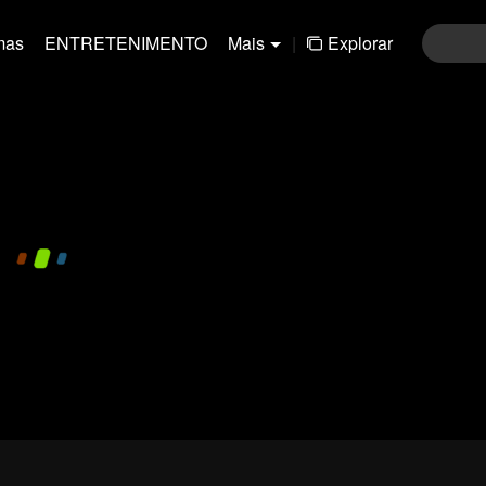
mas
ENTRETENIMENTO
Mais
|
Explorar
480P
1.0X
PT