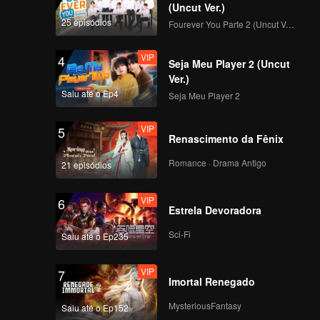
He
(Uncut Ver.)
 da vida
25 episódios
Fourever You Parte 2 (Uncut Ver.)
VIP
4
Seja Meu Player 2 (Uncut
Ver.)
Saiu até o Ep4
Seja Meu Player 2
VIP
5
Renascimento da Fênix
Romance · Drama Antigo
21 episódios
VIP
6
Estrela Devoradora
Sci-Fi
Saiu até o Ep235
VIP
7
Imortal Renegado
MysteriousFantasy
Saiu até o Ep152