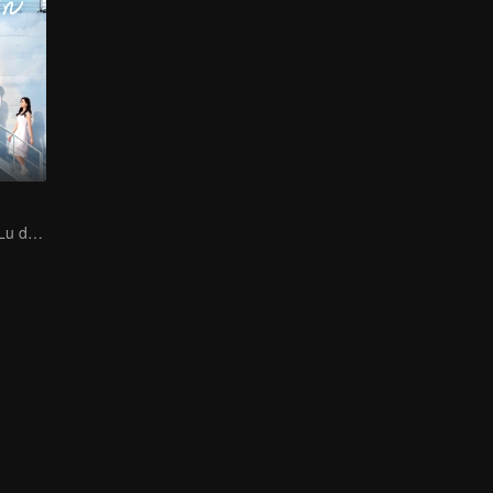
Jin Han e Xuan Lu dão vida a um apaixonado romance militar