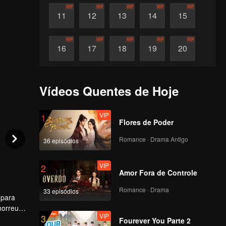
VIP
VIP
VIP
VIP
VIP
11
12
13
14
15
VIP
VIP
VIP
VIP
VIP
16
17
18
19
20
VIP
VIP
VIP
VIP
VIP
21
22
23
24
25
Vídeos Quentes de Hoje
VIP
VIP
VIP
VIP
VIP
26
27
28
29
30
VIP
1
Flores de Poder
Romance · Drama Antigo
36 episódios
VIP
2
Amor Fora de Controle
Romance · Drama
33 episódios
 para
morreu
VIP
3
enciaram
Fourever You Parte 2