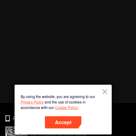
By using the website, you are agreeing to our
Privacy Policy
and the use of cookies in
accordance with our
Cookie Policy.
Phone
Accept
Ler o código QR para baixar