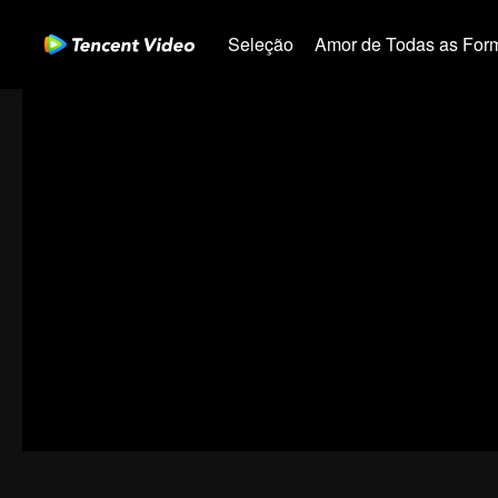
Seleção
Amor de Todas as For
00:00:00
/
00:45:30