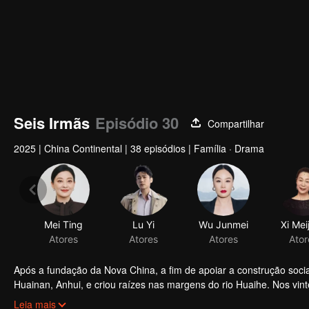
Seis Irmãs
Episódio 30
Compartilhar
2025
|
China Continental
|
38 episódios
|
Família · Drama
Mei Ting
Lu Yi
Wu Junmei
Xi Mei
Atores
Atores
Atores
Ator
Após a fundação da Nova China, a fim de apoiar a construção soc
Huainan, Anhui, e criou raízes nas margens do rio Huaihe. Nos vin
em um acidente de carro. A irmã mais velha, He Jiali, sua avó, He
Leia mais