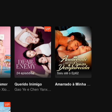
sem um negócio. Os tempos estão mudando e as seis irmãs da família 
da vida. No entanto, elas estão unidas e enfrentam os altos e baixos
idamente antes de sua morte: o significado de “lar”.
VIP
24 episódios
Saiu até o Ep62
 Amor
Querido Inimigo
Amarrado à Minha Esposa Desaparecida
Amor doce entre Xiong Ziqi e Lai Yumeng desde infantil
Gao Ye e Chen Yanxi: De melhores amigas a inimigas juradas
VIP