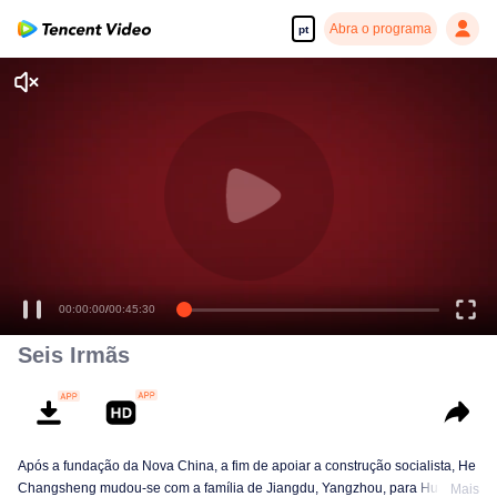
Abra o programa
pt
00:00:00
/
00:45:30
Seis Irmãs
Após a fundação da Nova China, a fim de apoiar a construção socialista, He
Changsheng mudou-se com a família de Jiangdu, Yangzhou, para Huainan,
Mais