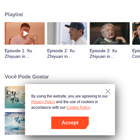
libertar-se do pensamento abstrato e mergulhar na textura crua e autêntica
do mundo. Xu Zhiyuan caminha ao lado de convidados com perspectivas
Playlist
únicas sobre a era, identificando direção por meio de ações concretas e
buscando certeza em meio à incerteza.
Episode 1: Xu
Episode 2: Xu
Episode 3: Xu
Epi
Zhiyuan in
Zhiyuan in
Zhiyuan in
Con
Conversation with
Conversation with
Conversation with
Tor
Yao Ming - Longing
Jimmy Chin - Live
Xu Xiaohu - No One
the 
for Smallness
Each Day as If It
Agrees with Me, But
Dre
Você Pode Gostar
Were Your Last
I Know I'm Right
Real
By using the website, you are agreeing to our
Breakfast in China
Privacy Policy
and the use of cookies in
accordance with our
Cookie Policy.
Accept
A Long Cherished Dream
Abra o programa