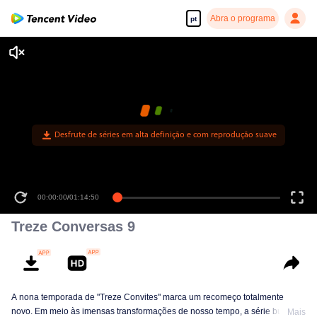
Abra o programa
pt
Desfrute de séries em alta definição e com reprodução suave
00:00:00
/
01:14:50
Treze Conversas 9
A nona temporada de "Treze Convites" marca um recomeço totalmente
novo. Em meio às imensas transformações de nosso tempo, a série busca
Mais