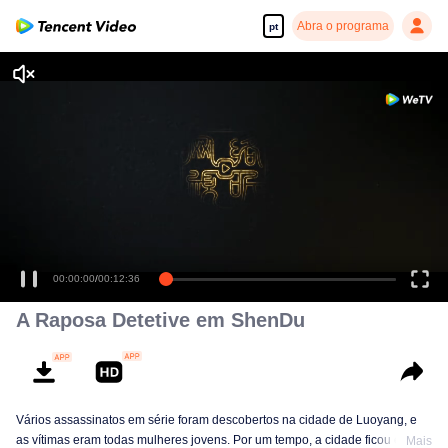
Abra o programa
pt
00:00:00
/
00:12:36
A Raposa Detetive em ShenDu
Vários assassinatos em série foram descobertos na cidade de Luoyang, e
as vítimas eram todas mulheres jovens. Por um tempo, a cidade ficou em
Mais