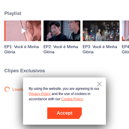
celebridade Qiao Jingjing e o seu ex-colega do ensino médio Yu Tu.
Playlist
VIP
VIP
EP1: Você é Minha
EP2: Você é Minha
EP3: Você é Minha
EP4
Glória
Glória
Glória
Gló
Clipes Exclusivos
By using the website, you are agreeing to our
Loading…
Privacy Policy
and the use of cookies in
accordance with our
Cookie Policy.
Accept
Abra o programa