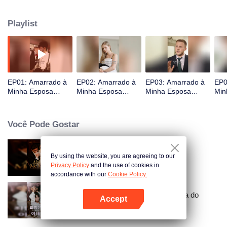
esquecera toda a nossa história. Agora, é o meu chefe, apaixonando-se por
mim enquanto, ironicamente, pressiona pelo divórcio da sua misteriosa
Playlist
esposa – eu.
EP01: Amarrado à
EP02: Amarrado à
EP03: Amarrado à
EP0
Minha Esposa
Minha Esposa
Minha Esposa
Min
Desaparecida
Desaparecida
Desaparecida
Des
Você Pode Gostar
By using the website, you are agreeing to our
Alpha, Me Marca
Privacy Policy
and the use of cookies in
accordance with our
Cookie Policy.
A Esposa Secreta e Pecaminosa do
Accept
Mestre Go (Versão Coreana)
Abra o programa