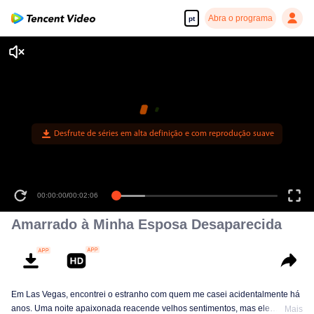
Abra o programa
pt
Desfrute de séries em alta definição e com reprodução suave
00:00:00
/
00:02:06
Amarrado à Minha Esposa Desaparecida
Em Las Vegas, encontrei o estranho com quem me casei acidentalmente há
anos. Uma noite apaixonada reacende velhos sentimentos, mas ele
Mais