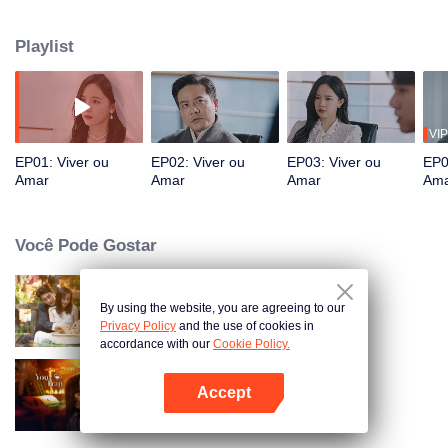
derrotar um ao outro para retornar à realidade. Enquanto lutam, eles
começam a se apaixonar. Eles podem reescrever as regras do sistema e
Playlist
encontrar uma saída?
VIP
EP01: Viver ou
EP02: Viver ou
EP03: Viver ou
EP0
Amar
Amar
Amar
Am
Você Pode Gostar
By using the website, you are agreeing to our
Amor Como um Contrato
Privacy Policy
and the use of cookies in
accordance with our
Cookie Policy.
Accept
Your Trap
Abra o programa