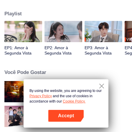
hipócrita hipócrita e arruinando todas as conspirações. Embora o
casamento entre duas famílias nobres esteja desmoronando, Qi Junye vê o
Playlist
charme especial de Jiang Shishi em sua mudança. Assim, eles passam a
cooperar e lutar contra os vilões. Finalmente, os vilões são derrotados e eles
voltam a ficar juntos após o namoro de Qi Junye.
VIP
VIP
EP1: Amor à
EP2: Amor à
EP3: Amor à
EP4
Segunda Vista
Segunda Vista
Segunda Vista
Seg
Você Pode Gostar
By using the website, you are agreeing to our
Your Trap
Privacy Policy
and the use of cookies in
accordance with our
Cookie Policy.
Accept
Memórias com Você
Abra o programa