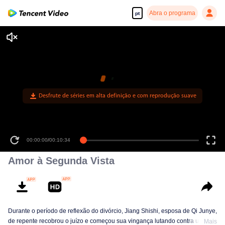
Abra o programa
pt
00:00:00
/
00:10:34
Amor à Segunda Vista
Durante o período de reflexão do divórcio, Jiang Shishi, esposa de Qi Junye,
de repente recobrou o juízo e começou sua vingança lutando contra um
Mais