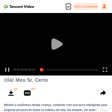
Abra o programa
pt
00:00:00
/
00:08:38
Olá! Meu Sr. Certo
Minmin é excêntrica desde criança, contando com sua boca inteligente para
enganar pessoas de todas as esferas da vida. No entanto, um acidente fez
Mais