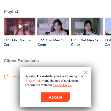
com que o namorado mentiroso de Minmin, Chu Man, caísse do céu. Sua
aparência perturbou a vida pacífica de Minmin, e ela se arrependeu
Playlist
infinitamente. Mas ele realmente não pôde deixar de se apaixonar por esse
namorado fictício. Depois de descobrir a verdade, Chuman ainda decidiu
ajudar Minmin a retornar ao mundo real, embora isso possa significar que
os dois acabarão se separando.
VIP
VIP
EP1: Olá! Meu Sr.
EP2: Olá! Meu Sr.
EP3: Olá! Meu Sr.
EP4
Certo
Certo
Certo
Cer
Clipes Exclusivos
By using the website, you are agreeing to our
Loading…
Privacy Policy
and the use of cookies in
accordance with our
Cookie Policy.
Accept
Abra o programa