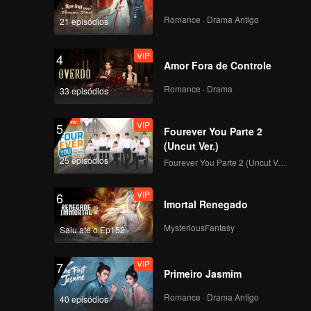
Romance · Drama Antigo
21 episódios
VIP
VIP
4
EP11A: Mozachiko
Amor Fora de Controle
Romance · Drama
33 episódios
VIP
VIP
5
EP11B: Mozachiko
Fourever You Parte 2
(Uncut Ver.)
25 episódios
Fourever You Parte 2 (Uncut Ver.)
VIP
VIP
6
EP12A: Mozachiko
Imortal Renegado
MysteriousFantasy
Saiu até o Ep152
VIP
VIP
7
EP12B: Mozachiko
Primeiro Jasmim
Romance · Drama Antigo
40 episódios