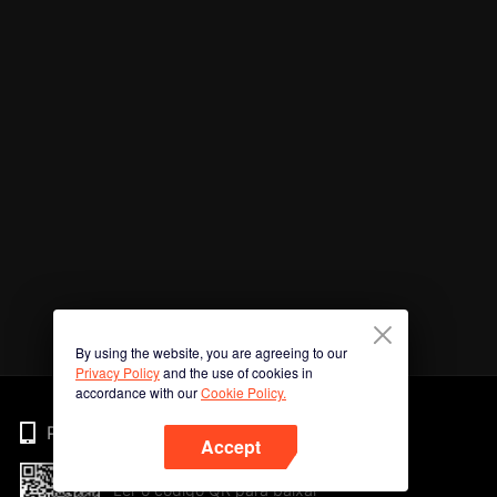
By using the website, you are agreeing to our
Privacy Policy
and the use of cookies in
accordance with our
Cookie Policy.
Phone
Accept
Ler o código QR para baixar