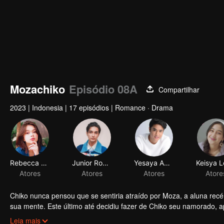
Mozachiko
Episódio 08A
Compartilhar
2023
|
Indonesia
|
17 episódios
|
Romance · Drama
Rebecca Klopper
Junior Roberts
Yesaya Abraham
Atores
Atores
Atores
Chiko nunca pensou que se sentiria atraído por Moza, a aluna rec
sua mente. Este último até decidiu fazer de Chiko seu namorado,
Moza toma, causando uma grande reviravolta na história: agora é
Leia mais