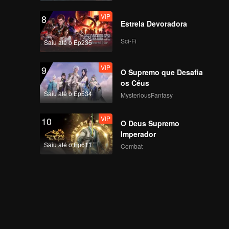
VIP
VIP
8
EP13A: Mozachiko
Estrela Devoradora
Sci-Fi
Saiu até o Ep235
VIP
VIP
9
EP13B: Mozachiko
O Supremo que Desafia
os Céus
Saiu até o Ep534
MysteriousFantasy
VIP
VIP
10
EP14A: Mozachiko
O Deus Supremo
Imperador
Saiu até o Ep611
Combat
VIP
EP14B: Mozachiko
VIP
EP15A: Mozachiko