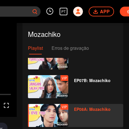
APP
PT
VIP
EP06B: Mozachiko
Mozachiko
Playlist
Erros de gravação
VIP
EP07A: Mozachiko
VIP
EP07B: Mozachiko
VIP
EP08A: Mozachiko