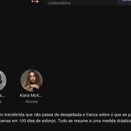
ém-transferida que não passa de desajeitada e franca sobre o que se 
 apenas em 100 dias de esforço. Tudo se resume a uma medida drástic
 Chiko quem a persegue.