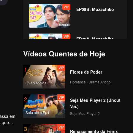
VIP
EP08B: Mozachiko
VIP
EP09A: Mozachiko
Vídeos Quentes de Hoje
VIP
VIP
1
EP09B: Mozachiko
Flores de Poder
Romance · Drama Antigo
36 episódios
VIP
VIP
2
EP10A: Mozachiko
Seja Meu Player 2 (Uncut
Ver.)
Saiu até o Ep4
Seja Meu Player 2
passa em
a que
VIP
VIP
3
EP10B: Mozachiko
Renascimento da Fênix