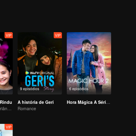
VIP
VIP
9 episódios
6 episódios
 Rindu
A história de Geri
Hora Mágica A Série S2
História de um Triângulo Amoroso Complexo
Romance
VIP