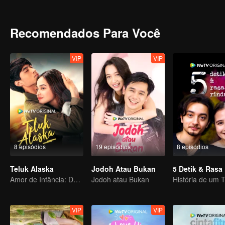
Recomendados Para Você
VIP
VIP
8 episódios
19 episódios
8 episódios
Teluk Alaska
Jodoh Atau Bukan
5 Detik & Rasa
Amor de Infância: Destinos Separados
Jodoh atau Bukan
VIP
VIP