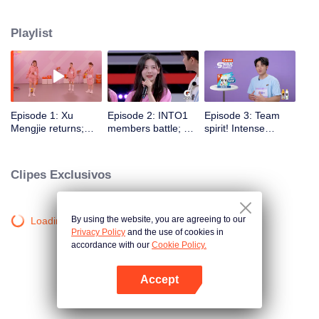
nova geração. Ele destaca "superestrelas" por meio de treinamento e
competições esportivas, promovendo o condicionamento físico nacional e
Playlist
um estilo de vida saudável.
Episode 1: Xu
Episode 2: INTO1
Episode 3: Team
Mengjie returns;
members battle; Xu
spirit! Intense
Lang Ping gives
Mengjie's 6-second
obstacle course
Zhang Jiayuan a
rope skipping rocks
challenges
thumbs-up
Clipes Exclusivos
By using the website, you are agreeing to our
Loading…
Privacy Policy
and the use of cookies in
accordance with our
Cookie Policy.
Accept
Abra o programa