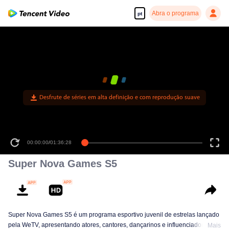
Abra o programa
pt
Desfrute de séries em alta definição e com reprodução suave
00:00:00
/
01:36:28
Super Nova Games S5
Super Nova Games S5 é um programa esportivo juvenil de estrelas lançado
pela WeTV, apresentando atores, cantores, dançarinos e influenciadores de
Mais