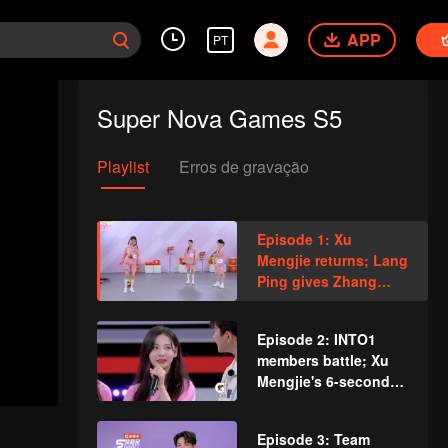
APP
PT
Super Nova Games S5
Playlist
Erros de gravação
Episode 1: Xu
Mengjie returns; Lang
Ping gives Zhang
Jiayuan a thumbs-up
Episode 2: INTO1
members battle; Xu
Mengjie's 6-second
rope skipping rocks
Episode 3: Team