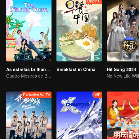
Original
As estrelas brilhantes
Breakfast in China
Hit Song 2024
Quatro Mestres de Bambu
Exclusivo WeTV
VIP