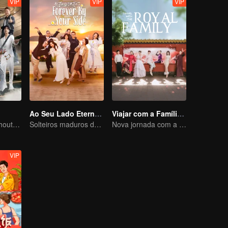
VIP
VIP
VIP
Ao Seu Lado Eternalmente
Viajar com a Família Real
No New Life Without New Songs
Solteiros maduros desafiam o mundo dos reality shows de amor
Nova jornada com a rainha e concubinas
VIP