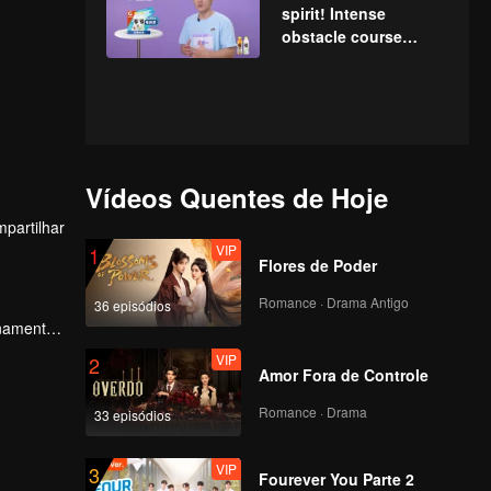
spirit! Intense
obstacle course
challenges
Vídeos Quentes de Hoje
partilhar
VIP
1
Flores de Poder
Romance · Drama Antigo
36 episódios
onamento
VIP
2
Amor Fora de Controle
Romance · Drama
33 episódios
VIP
3
Fourever You Parte 2