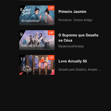
VIP
8
Primeiro Jasmim
Romance · Drama Antigo
40 episódios
VIP
9
O Supremo que Desafia
os Céus
Saiu até o Ep534
MysteriousFantasy
VIP
10
Love Actually S5
Guiado pelo Destino, Amado com o Coração