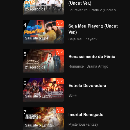
(Uncut Ver.)
25 episódios
Fourever You Parte 2 (Uncut Ver.)
VIP
4
Seja Meu Player 2 (Uncut
Ver.)
Saiu até o Ep4
Seja Meu Player 2
VIP
5
Renascimento da Fênix
Romance · Drama Antigo
21 episódios
VIP
6
Estrela Devoradora
Sci-Fi
Saiu até o Ep235
VIP
7
Imortal Renegado
MysteriousFantasy
Saiu até o Ep152