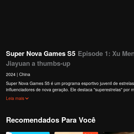
Super Nova Games S5
Episode 1: Xu Men
Jiayuan a thumbs-up
2024
|
China
Super Nova Games S5 é um programa esportivo juvenil de estrelas
influenciadores de nova geração. Ele destaca "superestrelas" por
físico nacional e um estilo de vida saudável.
Leia mais
Recomendados Para Você