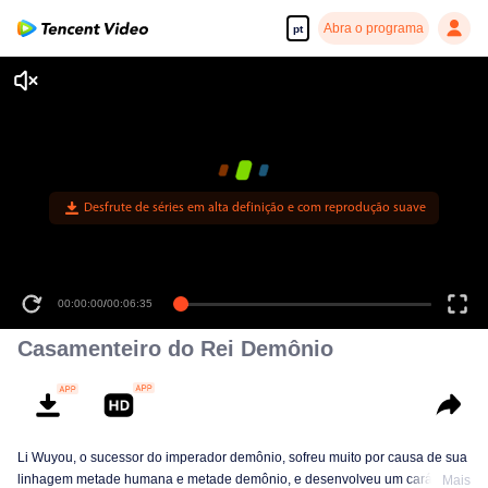
Abra o programa
pt
Desfrute de séries em alta definição e com reprodução suave
00:00:00
/
00:06:35
Casamenteiro do Rei Demônio
Li Wuyou, o sucessor do imperador demônio, sofreu muito por causa de sua
linhagem metade humana e metade demônio, e desenvolveu um caráter
Mais