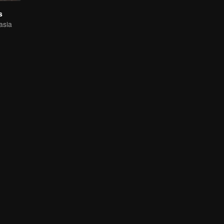
s
asia