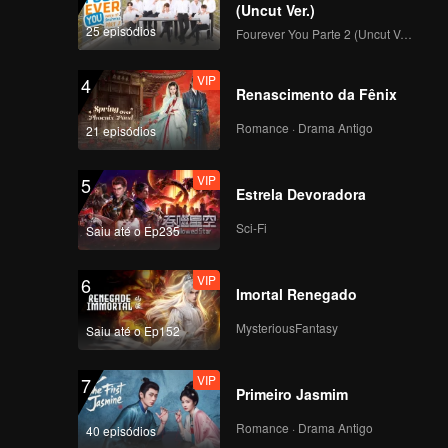
(Uncut Ver.)
25 episódios
Fourever You Parte 2 (Uncut Ver.)
VIP
4
Renascimento da Fênix
Romance · Drama Antigo
21 episódios
VIP
5
Estrela Devoradora
Sci-Fi
Saiu até o Ep235
VIP
6
Imortal Renegado
MysteriousFantasy
Saiu até o Ep152
VIP
7
Primeiro Jasmim
Romance · Drama Antigo
40 episódios