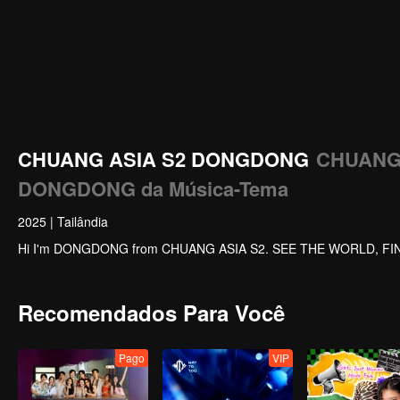
CHUANG ASIA S2 DONGDONG
CHUANG 
DONGDONG da Música-Tema
2025
|
Tailândia
Hi I'm DONGDONG from CHUANG ASIA S2. SEE THE WORLD, FI
Recomendados Para Você
Pago
VIP