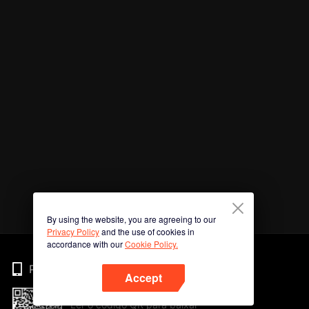
By using the website, you are agreeing to our
Privacy Policy
and the use of cookies in
accordance with our
Cookie Policy.
Phone
Accept
Ler o código QR para baixar