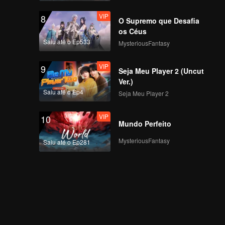
VIP
8
O Supremo que Desafia
os Céus
Saiu até o Ep533
MysteriousFantasy
VIP
9
Seja Meu Player 2 (Uncut
Ver.)
Saiu até o Ep4
Seja Meu Player 2
VIP
10
Mundo Perfeito
MysteriousFantasy
Saiu até o Ep281