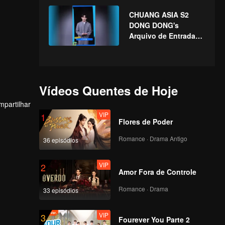
CHUANG ASIA S2
DONG DONG's
Arquivo de Entrada
no Acampamento
Vídeos Quentes de Hoje
partilhar
VIP
1
Flores de Poder
Romance · Drama Antigo
36 episódios
VIP
2
Amor Fora de Controle
Romance · Drama
33 episódios
VIP
3
Fourever You Parte 2