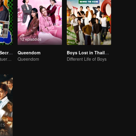
12 episódios
LOVE(X): Girls Secret Party
Queendom
Boys Lost in Thailand·Behind the Scene
As Garotas Só Querem Se Divertir
Queendom
Different Life of Boys