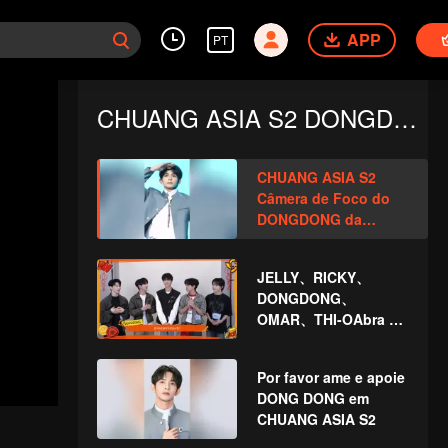
APP
PT
CHUANG ASIA S2 DONGDONG
CHUANG ASIA S2
Câmera de Foco do
DONGDONG da
Música-Tema
JELLY、RICKY、
DONGDONG、
OMAR、THI-OAbra o
pacote vermelho no
Ano Novo Chinês!
Por favor ame e apoie
Vamos testemunhar a
DONG DONG em
sorte juntos!
CHUANG ASIA S2