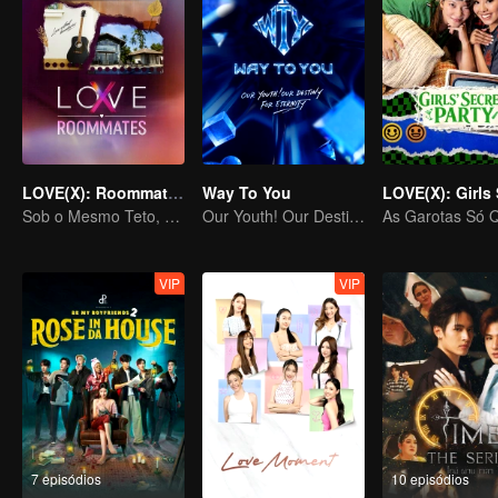
LOVE(X): Roommates
Way To You
Sob o Mesmo Teto, Corações Desbloqueados! O Especial LOVE(X) de Companheiros de Casa
Our Youth! Our Destiny! For Eternity
VIP
VIP
7 episódios
10 episódios