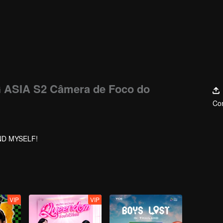
ASIA S2 Câmera de Foco do
Com
ND MYSELF!
VIP
VIP