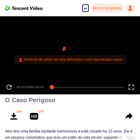
Abra o programa
pt
Desfrute de séries em alta definição e com reprodução suave
00:00:00
/
00:28:45
O Caso Perigoso
Alex tem uma família bastante harmoniosa e está casado há 10 anos. Ele é
um playboy carismático que leva um estilo de vida jet-set, viajando de
Mais