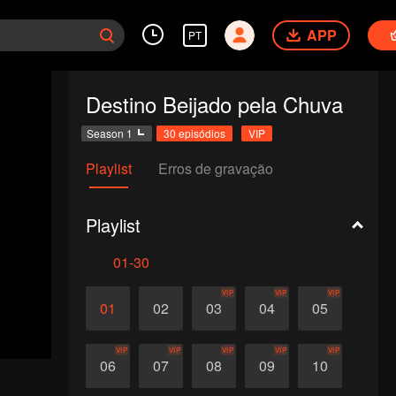
APP
PT
Destino Beijado pela Chuva
Season 1
30 episódios
VIP
Playlist
Erros de gravação
Playlist
01-30
VIP
VIP
VIP
01
02
03
04
05
VIP
VIP
VIP
VIP
VIP
06
07
08
09
10