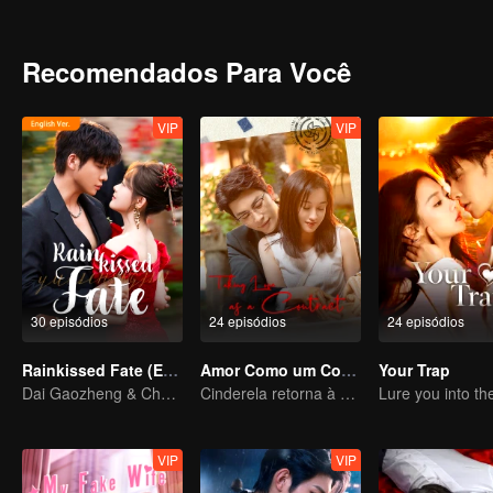
se transforma em amor verdadeiro. Eles então descobrem as verd
Recomendados Para Você
VIP
VIP
30 episódios
24 episódios
24 episódios
Rainkissed Fate (English Ver.)
Amor Como um Contrato
Your Trap
Dai Gaozheng & Chen Fangtong’s contract marriage takes an unexpected romantic turn!
Cinderela retorna à alta sociedade e encontra o amor com o presidente
VIP
VIP