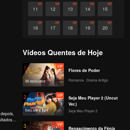
VIP
VIP
VIP
VIP
VIP
11
12
13
14
15
VIP
VIP
VIP
VIP
VIP
16
17
18
19
20
VIP
VIP
VIP
VIP
VIP
21
22
23
24
25
Vídeos Quentes de Hoje
VIP
VIP
VIP
VIP
VIP
26
27
28
29
30
VIP
1
Flores de Poder
Romance · Drama Antigo
36 episódios
VIP
2
Seja Meu Player 2 (Uncut
Ver.)
Saiu até o Ep4
Seja Meu Player 2
 depois,
ltados.
VIP
3
rato que
Renascimento da Fênix