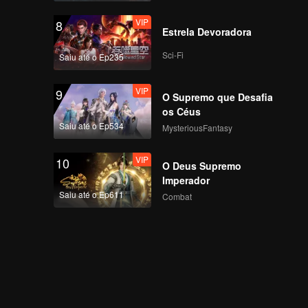
VIP
8
Estrela Devoradora
Sci-Fi
Saiu até o Ep235
VIP
9
O Supremo que Desafia
os Céus
Saiu até o Ep534
MysteriousFantasy
VIP
10
O Deus Supremo
Imperador
Saiu até o Ep611
Combat