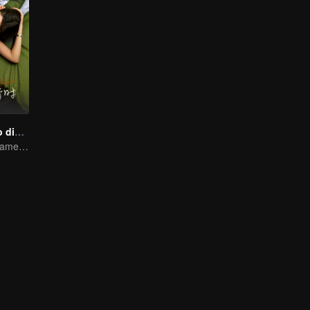
Amor à beira do divórcio
Divórcio em andamento, paixão no momento certo