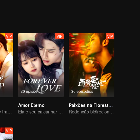
ades obscuras de seu passado juntos.
VIP
VIP
VIP
30 episódios
30 episódios
Amor Eterno
Paixões na Floresta Tropical
Lure you into the trap with love as bait
Ela é seu calcanhar de Aquiles e sua armadura
Redenção bidirecional para o homem rico fugitivo e o assassino violento
VIP