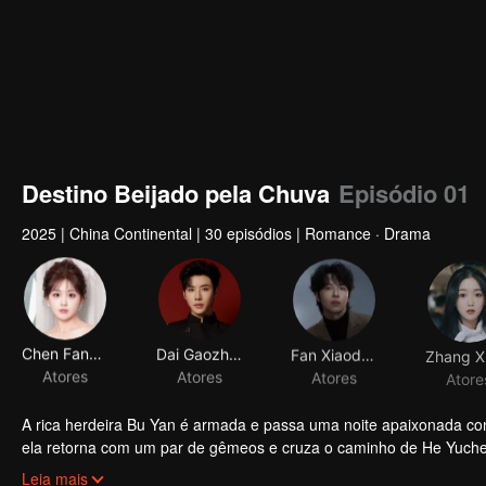
Destino Beijado pela Chuva
Episódio 01
2025
|
China Continental
|
30 episódios
|
Romance · Drama
Chen Fangtong
Dai Gaozheng
Fan Xiaodong
Atores
Atores
Atores
Atore
A rica herdeira Bu Yan é armada e passa uma noite apaixonada c
ela retorna com um par de gêmeos e cruza o caminho de He Yuche
Precisando de sangue do cordão umbilical para seu filho, Bu Yan 
Leia mais