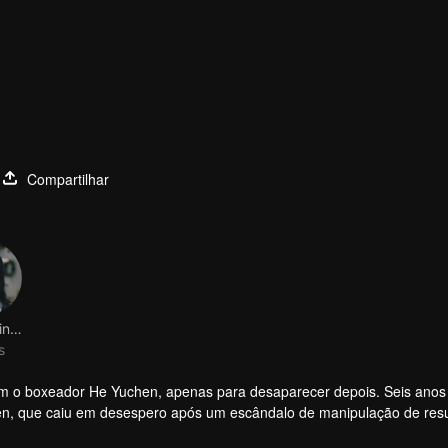
Compartilhar
Zhang Xinyue
s
om o boxeador He Yuchen, apenas para desaparecer depois. Seis anos
n, que caiu em desespero após um escândalo de manipulação de resu
decide usar He Yuchen, levando-os a entrar em um casamento por cont