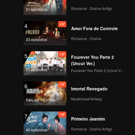
Romance · Drama Antigo
21 episódios
VIP
4
Amor Fora de Controle
Romance · Drama
33 episódios
VIP
5
Fourever You Parte 2
(Uncut Ver.)
25 episódios
Fourever You Parte 2 (Uncut Ver.)
VIP
6
Imortal Renegado
MysteriousFantasy
Saiu até o Ep152
VIP
7
Primeiro Jasmim
Romance · Drama Antigo
40 episódios