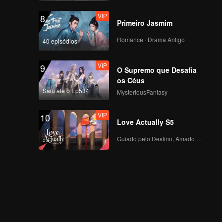
VIP
8
Primeiro Jasmim
Romance · Drama Antigo
40 episódios
VIP
9
O Supremo que Desafia
os Céus
Saiu até o Ep534
MysteriousFantasy
VIP
10
Love Actually S5
Guiado pelo Destino, Amado com o Coração