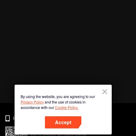
By using the website, you are agreeing to our
Privacy Policy
and the use of cookies in
accordance with our
Cookie Policy.
Phone
Accept
Ler o código QR para baixar