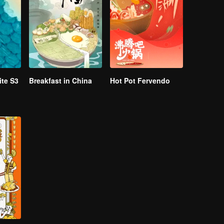
te S3
Breakfast in China
Hot Pot Fervendo