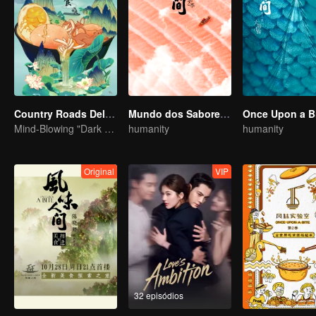
Country Roads Delicious Foods 3
Mundo dos Sabores 2.° Temporada
Once Upon a Bi
Mind-Blowing "Dark Cuisine" That Defies Taste Buds
humanity
humanity
Original
VIP
32 episódios