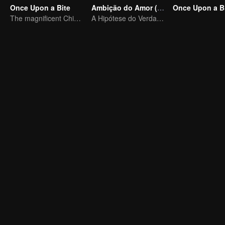
Once Upon a Bite
Ambição do Amor (Versão em Inglês)
Once Upon a Bi
The magnificent Chinese food culture in a global view
A Hipótese do Verdadeiro Amor entre Zhao Lusi e Chen Weiting