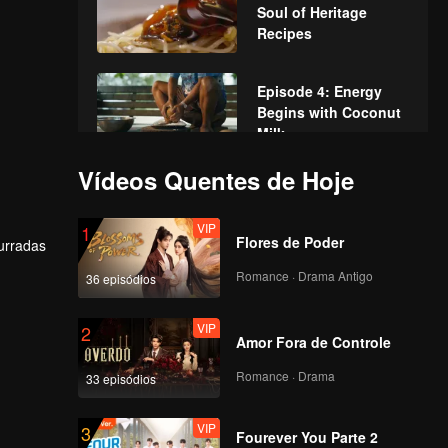
Soul of Heritage
Recipes
Episode 4: Energy
Begins with Coconut
Milk.
Vídeos Quentes de Hoje
Episode 5: Sweet
Scent: The Gift
VIP
1
Desserts Bring to Life
Flores de Poder
surradas
Romance · Drama Antigo
36 episódios
Episode 6: Pla Tu: A
Taste of Thai
VIP
2
Childhood
Amor Fora de Controle
Romance · Drama
33 episódios
Episode 7: Yen Ta Fo:
Thai–Chinese
VIP
3
Heritage in a Bowl
Fourever You Parte 2