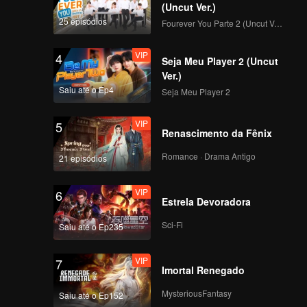
(Uncut Ver.)
25 episódios
Fourever You Parte 2 (Uncut Ver.)
Episode 8: Pla Ra:
The Flavor That
VIP
4
Holds Isan Memories
Seja Meu Player 2 (Uncut
Ver.)
Saiu até o Ep4
Seja Meu Player 2
Episode 9: Basil:
Aroma of the Thai
VIP
5
Soul
Renascimento da Fênix
Romance · Drama Antigo
21 episódios
Episode 10: Chilli:
The Spicy Taste That
VIP
6
Tells a Story
Estrela Devoradora
Sci-Fi
Saiu até o Ep235
VIP
7
Imortal Renegado
MysteriousFantasy
Saiu até o Ep152