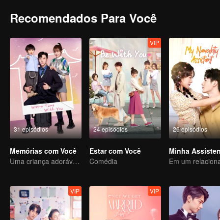
Recomendados Para Você
VIP
31 episódios
24 episódios
26 episódios
Memórias com Você
Estar com Você
Uma criança adorável ajuda pais falsos a transformarem em realidade
Comédia
VIP
VIP