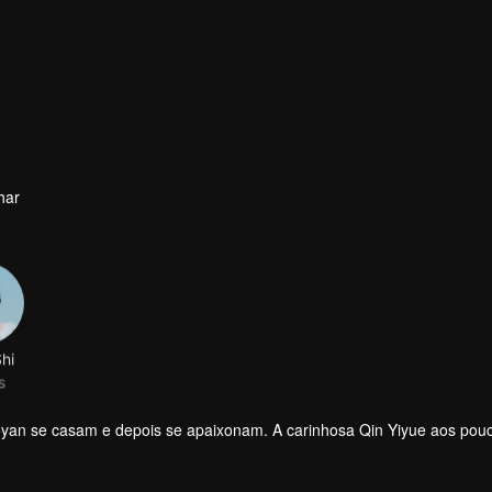
har
hi
s
aoyan se casam e depois se apaixonam. A carinhosa Qin Yiyue aos pou