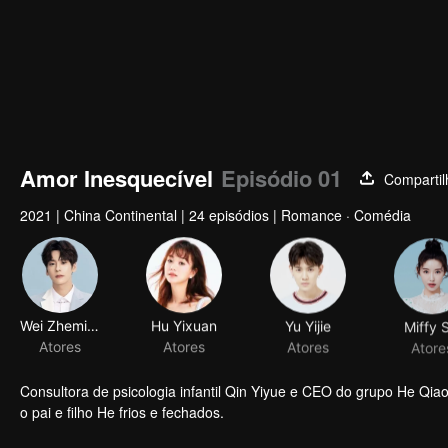
Amor Inesquecível
Episódio 01
Compartil
2021
|
China Continental
|
24 episódios
|
Romance · Comédia
Wei Zheming
Hu Yixuan
Yu Yijie
Miffy S
Atores
Atores
Atores
Atore
Consultora de psicologia infantil Qin Yiyue e CEO do grupo He Qi
o pai e filho He frios e fechados.