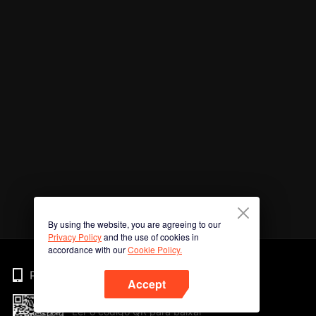
By using the website, you are agreeing to our
Privacy Policy
and the use of cookies in
accordance with our
Cookie Policy.
Phone
Accept
Ler o código QR para baixar