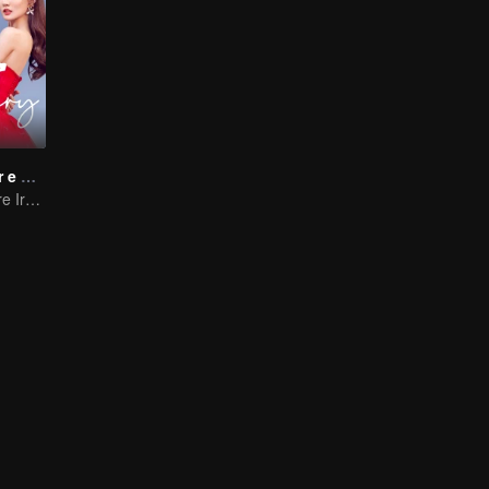
Tempo de Amor e Alegria com Você
"Amor Doce Entre Irmãos"