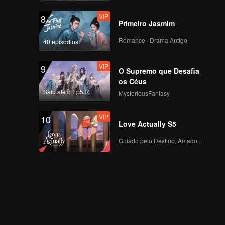
VIP
8
Primeiro Jasmim
Romance · Drama Antigo
40 episódios
VIP
9
O Supremo que Desafia
os Céus
Saiu até o Ep534
MysteriousFantasy
VIP
10
Love Actually S5
Guiado pelo Destino, Amado com o Coração