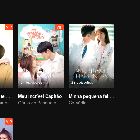
VIP
VIP
24 episódios
28 episódios
Minha Assistente Atrevida
Meu Incrível Capitão
Minha pequena felicidade
Em um relacionamento com um ídolo
Gênio do Basquete: Amor em um Novo Corpo
Comédia
VIP