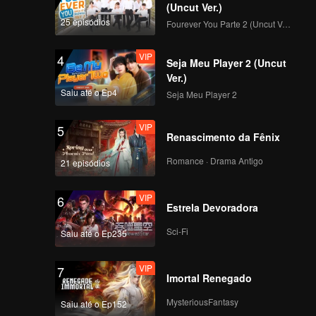
(Uncut Ver.)
25 episódios
Fourever You Parte 2 (Uncut Ver.)
VIP
4
Seja Meu Player 2 (Uncut
Ver.)
Saiu até o Ep4
Seja Meu Player 2
VIP
5
Renascimento da Fênix
Romance · Drama Antigo
21 episódios
VIP
6
Estrela Devoradora
Sci-Fi
Saiu até o Ep235
VIP
7
Imortal Renegado
MysteriousFantasy
Saiu até o Ep152