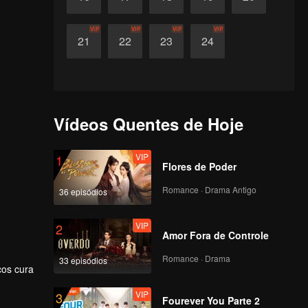
VIP
VIP
VIP
VIP
21
22
23
24
Vídeos Quentes de Hoje
VIP
1
Flores de Poder
Romance · Drama Antigo
36 episódios
VIP
2
Amor Fora de Controle
Romance · Drama
33 episódios
cos cura
VIP
3
Fourever You Parte 2