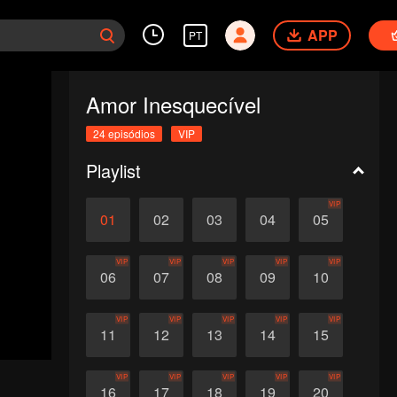
APP
PT
Amor Inesquecível
24 episódios
VIP
Playlist
VIP
01
02
03
04
05
VIP
VIP
VIP
VIP
VIP
06
07
08
09
10
VIP
VIP
VIP
VIP
VIP
11
12
13
14
15
VIP
VIP
VIP
VIP
VIP
16
17
18
19
20