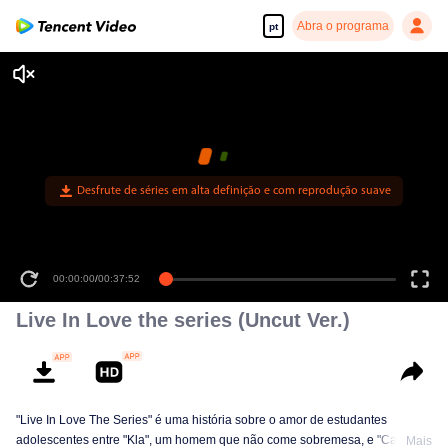
Abra o programa
pt
Desfrute de séries em alta definição e com reprodução suave
00:00:00
/
00:37:52
Live In Love the series (Uncut Ver.)
"Live In Love The Series" é uma história sobre o amor de estudantes
adolescentes entre "Kla", um homem que não come sobremesa, e "Cake",
Mais