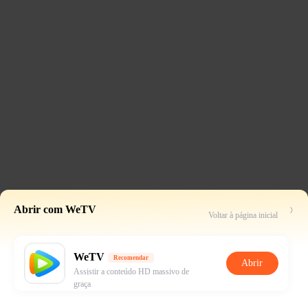
Abrir com WeTV
Voltar à página inicial
WeTV
Recomendar
Abrir
Assistir a conteúdo HD massivo de
graça