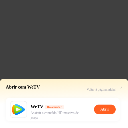
Abrir com WeTV
Voltar à página inicial
WeTV
Recomendar
Abrir
Assistir a conteúdo HD massivo de
graça