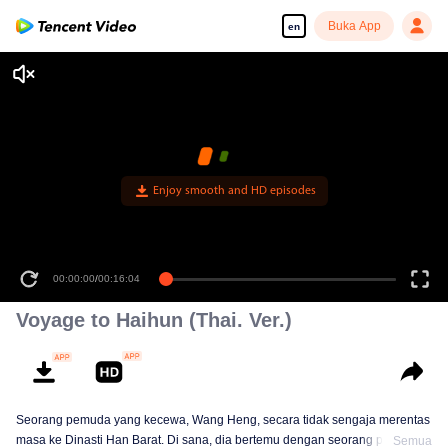
Buka App
en
00:00:00
/
00:16:04
Voyage to Haihun (Thai. Ver.)
Seorang pemuda yang kecewa, Wang Heng, secara tidak sengaja merentas
masa ke Dinasti Han Barat. Di sana, dia bertemu dengan seorang pendekar
Semua