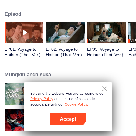
wanita bernama De Jiu yang wajahnya mirip bekas kekasihnya, serta
bersahabat dengan Liu He yang periang. Mereka bertiga bertekad untuk
Episod
bersama-sama mencabar sejarah, cuba mengubah takdir Liu He yang
hanya memerintah selama 27 hari sebagai maharaja, lalu memulakan
sebuah pengembaraan merentas masa demi menentang takdir…
VIP
VIP
EP01: Voyage to
EP02: Voyage to
EP03: Voyage to
EP0
Haihun (Thai. Ver.)
Haihun (Thai. Ver.)
Haihun (Thai. Ver.)
Hai
Mungkin anda suka
By using the website, you are agreeing to our
Returned Master (Thai Ver.)
Privacy Policy
and the use of cookies in
accordance with our
Cookie Policy.
Accept
Destiny of the General's Bride
Buka App