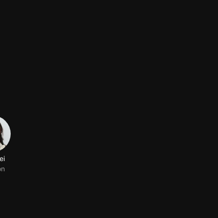
ei
on