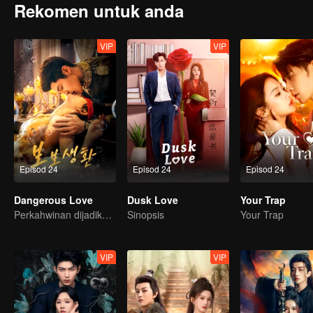
Rekomen untuk anda
VIP
VIP
Episod 24
Episod 24
Episod 24
Dangerous Love
Dusk Love
Your Trap
Perkahwinan dijadikan umpan untuk balas dendam!
Sinopsis
Your Trap
VIP
VIP