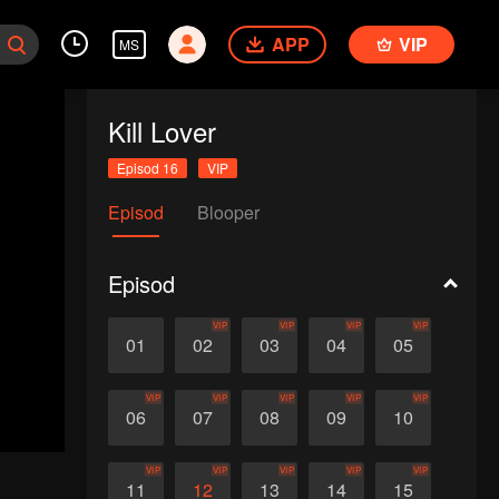
APP
VIP
MS
Kill Lover
Episod 16
VIP
Episod
Blooper
Episod
VIP
VIP
VIP
VIP
01
02
03
04
05
VIP
VIP
VIP
VIP
VIP
06
07
08
09
10
VIP
VIP
VIP
VIP
VIP
11
12
13
14
15