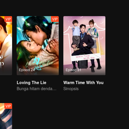
VIP
VIP
Episod 24
Episod 31
Loving The Lie
Warm Time With You
Bunga hitam dendam terperangkap cinta dengan pewaris nakal
Sinopsis
VIP