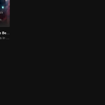
Forbidden Love Between
An Immortal Falls in Love With a Witch