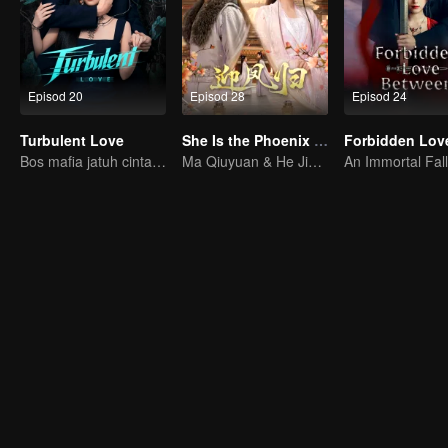
Episod 20
Episod 28
Episod 24
Turbulent Love
She Is the Phoenix (Thai Ver.)
Bos mafia jatuh cinta pada penyamar yang nampak suci!
Ma Qiuyuan & He Jianqi kembali dengan dendam!