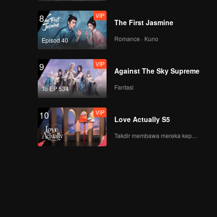
VIP
8
The First Jasmine
Romance · Kuno
Episod 40
VIP
9
Against The Sky Supreme
Fantasi
To EP 534
VIP
10
Love Actually S5
Takdir membawa mereka kepada cinta yang tulus!