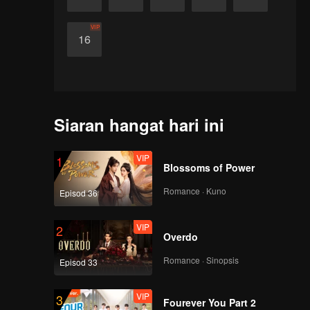
VIP
16
Siaran hangat hari ini
VIP
1
Blossoms of Power
Romance · Kuno
Episod 36
VIP
2
Overdo
Romance · Sinopsis
Episod 33
VIP
3
Fourever You Part 2