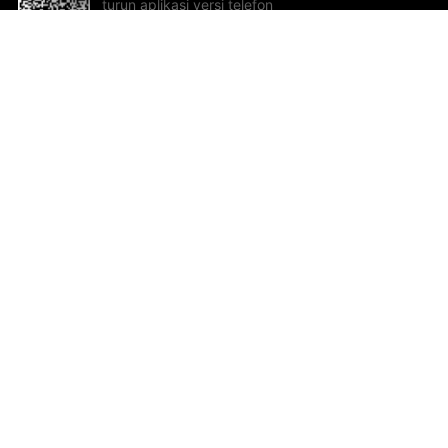
turun aplikasi versi telefon
bimbit!
Bantuan dan Maklum Balas
Te
Cadangan dan maklum balas
Se
Hu
Al
ted.