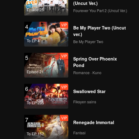
(Uncut Ver.)
Episod 25
Fourever You Part 2 (Uncut Ver.)
VIP
4
Be My Player Two (Uncut
ver.)
To EP 4
Be My Player Two
VIP
5
Spring Over Phoenix
Pond
Episod 21
Romance · Kuno
VIP
6
Swallowed Star
Fiksyen sains
To EP 235
VIP
7
Renegade Immortal
Fantasi
To EP 152