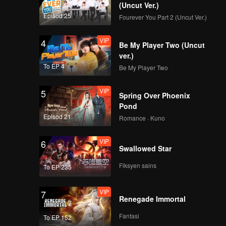
(Uncut Ver.)
Episod 25
Fourever You Part 2 (Uncut Ver.)
VIP
4
Be My Player Two (Uncut
ver.)
To EP 4
Be My Player Two
VIP
5
Spring Over Phoenix
Pond
Episod 21
Romance · Kuno
VIP
6
Swallowed Star
Fiksyen sains
To EP 235
VIP
7
Renegade Immortal
Fantasi
To EP 152