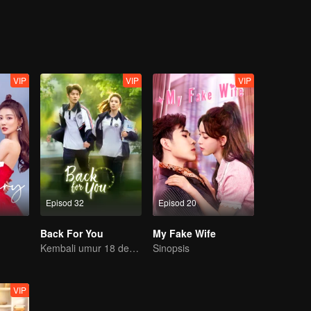
VIP
VIP
VIP
Episod 32
Episod 20
Back For You
My Fake Wife
Kembali umur 18 demi menyelamatkan cinta pertama!
Sinopsis
VIP