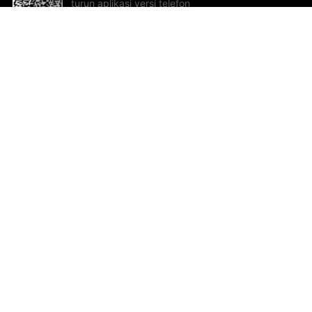
turun aplikasi versi telefon
bimbit!
Bantuan dan Maklum Balas
Te
Cadangan dan maklum balas
Se
Hu
Al
ted.