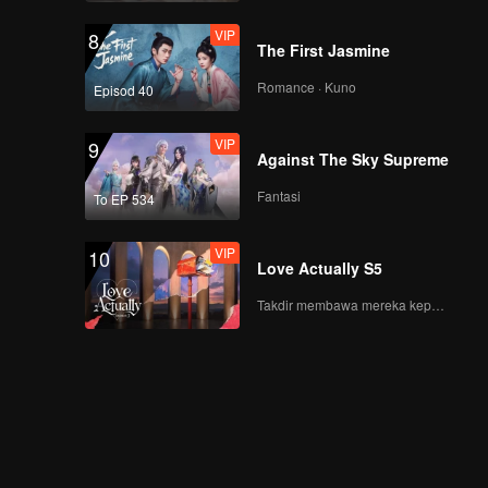
VIP
8
The First Jasmine
Romance · Kuno
Episod 40
VIP
9
Against The Sky Supreme
Fantasi
To EP 534
VIP
10
Love Actually S5
Takdir membawa mereka kepada cinta yang tulus!