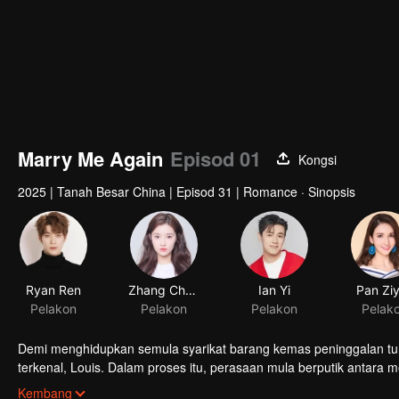
Marry Me Again
Episod 01
Kongsi
2025
|
Tanah Besar China
|
Episod 31
|
Romance · Sinopsis
Ryan Ren
Zhang Chuhan
Ian Yi
Pelakon
Pelakon
Pelakon
Demi menghidupkan semula syarikat barang kemas peninggalan tun
terkenal, Louis. Dalam proses itu, perasaan mula berputik antara
Tang Jingxing, tunangnya yang dikatakan telah meninggal tiga tahu
Kembang