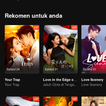
Rekomen untuk anda
VIP
VIP
Episod 24
Episod 31
Episod 31
Your Trap
Love in the Edge of Divorce
Love Scenery
Your Trap
Jatuh Cinta di Tengah Perceraian
Love Scenery
VIP
VIP