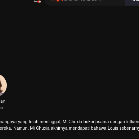
angnya yang telah meninggal, Mi Chuxia bekerjasama dengan influe
 mereka. Namun, Mi Chuxia akhirnya mendapati bahawa Louis sebenarny
n lalu. Kebenaran tentang kemalangan tragis itu kini semakin terungka