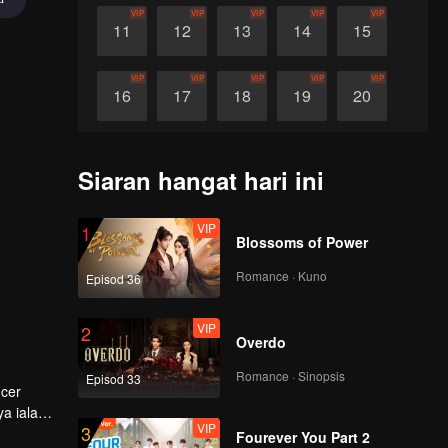
VIP
VIP
VIP
VIP
VIP
11
12
13
14
15
VIP
VIP
VIP
VIP
VIP
16
17
18
19
20
VIP
VIP
VIP
VIP
VIP
21
22
23
24
25
Siaran hangat hari ini
VIP
VIP
VIP
VIP
VIP
26
27
28
29
30
VIP
1
Blossoms of Power
Romance · Kuno
Episod 36
VIP
2
Overdo
Romance · Sinopsis
Episod 33
ncer
a ialah
VIP
3
p.
Fourever You Part 2