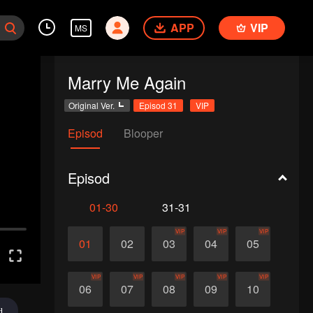
APP
VIP
MS
Marry Me Again
Original Ver.
Episod 31
VIP
Episod
Blooper
Episod
01-30
31-31
VIP
VIP
VIP
01
02
03
04
05
VIP
VIP
VIP
VIP
VIP
06
07
08
09
10