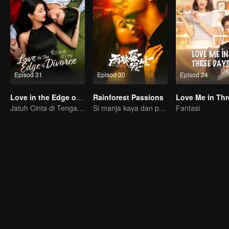
Episod 31
Episod 30
Episod 24
Love in the Edge of Divorce
Rainforest Passions
Jatuh Cinta di Tengah Perceraian
Si manja kaya dan pembunuh kasar temui penebusan bersama！
Fantasi