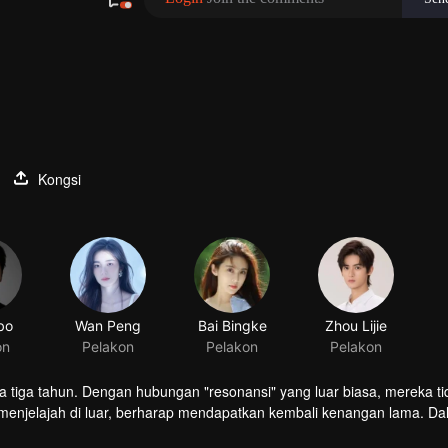
Kongsi
tiga tahun. Dengan hubungan "resonansi" yang luar biasa, mereka ti
menjelajah di luar, berharap mendapatkan kembali kenangan lama. D
kenangan dan emosinya yang tersegel...
 Luojiabao, iblis serigala milenial Xian Qing, Gu Hanjiang, Ming Xiu