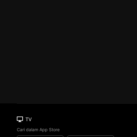
TV
Cari dalam App Store