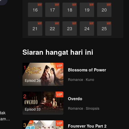
VIP
VIP
VIP
VIP
VIP
16
17
18
19
20
VIP
VIP
VIP
VIP
VIP
21
22
23
24
25
VIP
VIP
VIP
VIP
VIP
26
27
28
29
30
Siaran hangat hari ini
VIP
1
Blossoms of Power
Romance · Kuno
Episod 36
VIP
2
Overdo
Romance · Sinopsis
Episod 33
dak
alam
VIP
3
, Ju
Fourever You Part 2