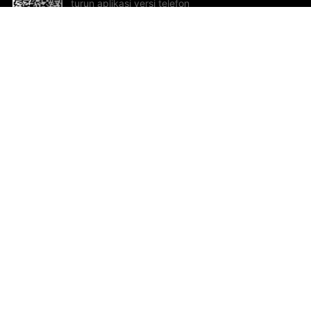
turun aplikasi versi telefon
bimbit!
Bantuan dan Maklum Balas
Te
Cadangan dan maklum balas
Se
Hu
Al
ted.