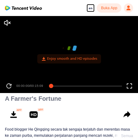
Buka App
en
Enjoy smooth and HD episodes
00:00:00
/
00:15:09
A Farmer's Fortune
Food blogger He Qingqing secara tak sengaja terjatuh dan merentas masa
ke zaman purba, memulakan perjalanan panjang mencari rezeki, membayar
Semua