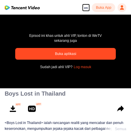
Buka App
en
Episod ini khas untuk ahli VIP, tonton di WeTV
sekarang juga
pay limit
Buka aplikasi
Error code: 70013083.-1-5b032f722d48f4e3b568053de47c61c3
Sudah jadi ahli VIP?
Log masuk
00:00:00
/
00:00:00
Boys Lost in Thailand
<Boys Lost in Thailand> ialah rancangan realiti yang mencabar dan penuh
keseronokan, mengumpulkan jejaka-jejaka kacak dari pelbagai negara
Semua