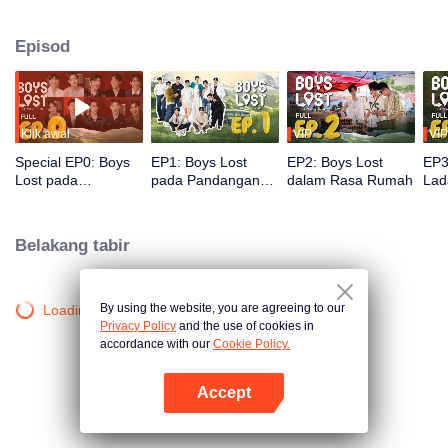
untuk memulakan pengembaraan unik di Thailand. Dalam rancangan ini,
para peserta perlu mengatasi halangan bahasa dan perbezaan budaya
Episod
untuk membina persahabatan, sambil menghadapi pelbagai tugasan
bertahan hidup. Mampukah mereka mencapai impian percutian mereka?
Klik awal
VIP
VIP
Special EP0: Boys
EP1: Boys Lost
EP2: Boys Lost
EP3
Lost pada
pada Pandangan
dalam Rasa Rumah
Lad
Pandangan
Pertama
Pertama
Belakang tabir
By using the website, you are agreeing to our
Loading…
Privacy Policy
and the use of cookies in
accordance with our
Cookie Policy.
Accept
Buka App