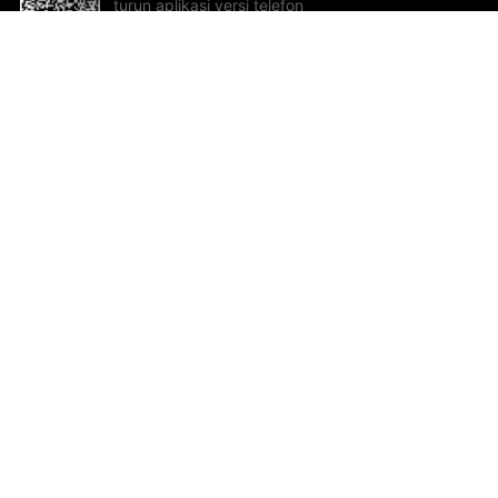
turun aplikasi versi telefon
bimbit!
Bantuan dan Maklum Balas
Te
Cadangan dan maklum balas
Se
Hu
Al
ted.