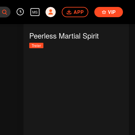
APP
VIP
MS
Peerless Martial Spirit
Treler