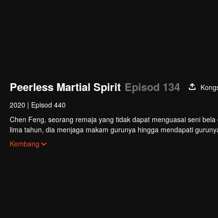
Peerless Martial Spirit
Episod 134
Kongs
2020
|
Episod 440
Chen Feng, seorang remaja yang tidak dapat menguasai seni bela d
lima tahun, dia menjaga makam gurunya hingga mendapati guruny
Chen Feng pun bangkit untuk mencari gurunya dan menjadi kuat.
Kembang