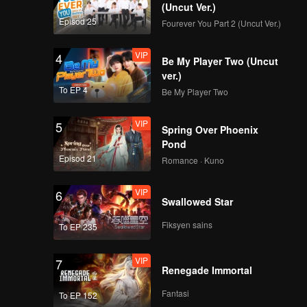
(Uncut Ver.)
Episod 25
Fourever You Part 2 (Uncut Ver.)
VIP
4
Be My Player Two (Uncut
ver.)
To EP 4
Be My Player Two
VIP
5
Spring Over Phoenix
Pond
Episod 21
Romance · Kuno
VIP
6
Swallowed Star
Fiksyen sains
To EP 235
VIP
7
Renegade Immortal
Fantasi
To EP 152