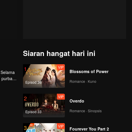
Siaran hangat hari ini
VIP
1
Blossoms of Power
. Selama
 purba.
Romance · Kuno
Episod 36
VIP
2
Overdo
Romance · Sinopsis
Episod 33
VIP
3
Fourever You Part 2