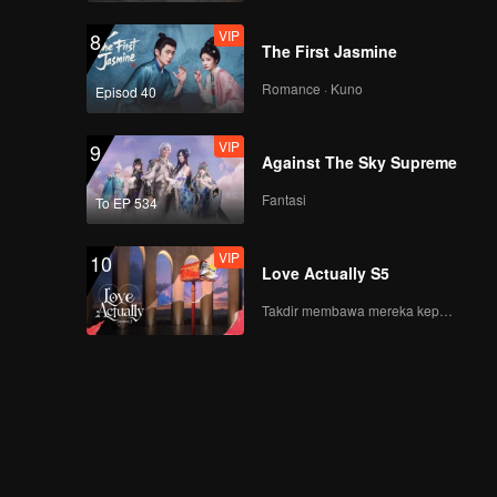
VIP
8
The First Jasmine
Romance · Kuno
Episod 40
VIP
9
Against The Sky Supreme
Fantasi
To EP 534
VIP
10
Love Actually S5
Takdir membawa mereka kepada cinta yang tulus!