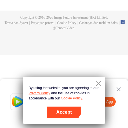
lima tahun, dia menjaga makam gurunya hingga mendapati gurunya
memalsukan kematiannya dan meninggalkan darah naga serta tripod purba.
Chen Feng pun bangkit untuk mencari gurunya dan menjadi kuat.
Copyright © 2016-
2026
Image Future Investment (HK) Limited.
Terma dan Syarat
|
Perjanjian privasi
|
Cookie Policy
|
Cadangan dan maklum balas
|
@
TencentVideo
By using the website, you are agreeing to our
Privacy Policy
and the use of cookies in
accordance with our
Cookie Policy.
Tencent Video
Buka App
Lihat lebih banyak kandungan
Accept
Jika gagal, sila
Ketik di sini
cuba semula
Buka App