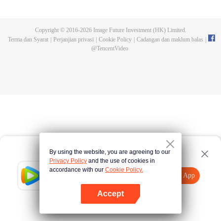
lima tahun, dia menjaga makam gurunya hingga mendapati gurunya
memalsukan kematiannya dan meninggalkan darah naga serta tripod purba.
Chen Feng pun bangkit untuk mencari gurunya dan menjadi kuat.
Copyright © 2016-
2026
Image Future Investment (HK) Limited.
Terma dan Syarat
|
Perjanjian privasi
|
Cookie Policy
|
Cadangan dan maklum balas
|
@
TencentVideo
By using the website, you are agreeing to our
Privacy Policy
and the use of cookies in
accordance with our
Cookie Policy.
Tencent Video
Buka App
Lihat lebih banyak kandungan
Accept
Jika gagal, sila
Ketik di sini
cuba semula
Buka App