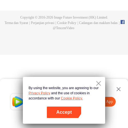
lima tahun, dia menjaga makam gurunya hingga mendapati gurunya
memalsukan kematiannya dan meninggalkan darah naga serta tripod purba.
Chen Feng pun bangkit untuk mencari gurunya dan menjadi kuat.
Copyright © 2016-
2026
Image Future Investment (HK) Limited.
Terma dan Syarat
|
Perjanjian privasi
|
Cookie Policy
|
Cadangan dan maklum balas
|
@
TencentVideo
By using the website, you are agreeing to our
Privacy Policy
and the use of cookies in
accordance with our
Cookie Policy.
Tencent Video
Buka App
Lihat lebih banyak kandungan
Accept
Jika gagal, sila
Ketik di sini
cuba semula
Buka App