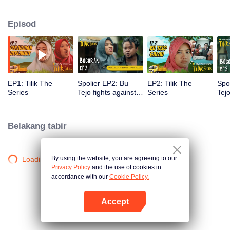
untuk bertanding Pilkades. Bagaimanapun, Bu Tejo terpaksa berhadapan
dengan Pak Hartono, musuh ketat suaminya yang tidak teragak-agak
Episod
menggunakan politik wang dan kuasa untuk meraih undi dalam pilihan raya
kampung. Dalam keadaan sukar ini, Bu Tejo terpaksa mencari jalan untuk
memperjuangkan wawasannya tanpa perlu mengorbankan jati diri sebagai
pemimpin, isteri, ibu dan sebahagian masyarakat kampung yang
dibanggakan.
EP1: Tilik The
Spolier EP2: Bu
EP2: Tilik The
Spo
Series
Tejo fights against
Series
Tej
thugs!! | Tilik The
beg
Series
Tili
Belakang tabir
By using the website, you are agreeing to our
Loading…
Privacy Policy
and the use of cookies in
accordance with our
Cookie Policy.
Accept
Buka App