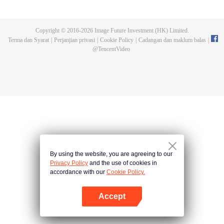
bertarung sengit. Namun, kemalangan kerap terjadi. Gelombang binatang
buatan mengikuti turnamen, dan pembunuhan terhadap individu terkuat
mengungkapkan sekte pembunuhan misteri yang disebut sebagai Sekte
Copyright © 2016-
2026
Image Future Investment (HK) Limited.
Pevolusi Surgawi. Mari saksikan bagaimana Chu Xingyun menghadapi plot
Terma dan Syarat
|
Perjanjian privasi
|
Cookie Policy
|
Cadangan dan maklum balas
|
pembunuhan berbahaya ini dan mencapai kejayaan di seluruh dunia!
@
TencentVideo
By using the website, you are agreeing to our
Privacy Policy
and the use of cookies in
accordance with our
Cookie Policy.
Accept
Buka App